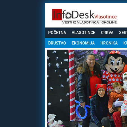
POČETNA
VLASOTINCE
CRKVA
SER
DRUSTVO
EKONOMIJA
HRONIKA
K