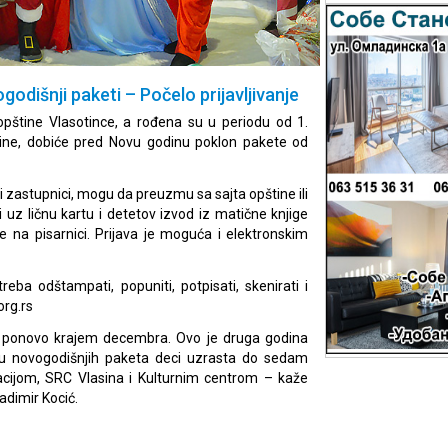
odišnji paketi – Počelo prijavljivanje
i opštine Vlasotince, a rođena su u periodu od 1.
ine, dobiće pred Novu godinu poklon pakete od
ki zastupnici, mogu da preuzmu sa sajta opštine ili
 uz ličnu kartu i detetov izvod iz matične knjige
e na pisarnici. Prijava je moguća i elektronskim
reba odštampati, popuniti, potpisati, skenirati i
org.rs
e ponovo krajem decembra. Ovo je druga godina
lu novogodišnjih paketa deci uzrasta do sedam
acijom, SRC Vlasina i Kulturnim centrom – kaže
adimir Kocić.
.