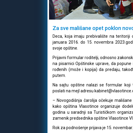
Za sve mališane opet poklon novog
Deca, koja imaju prebivalište na teritorij
januara 2016. do 15. novembra 2023.god
svoje opštine.
Prijavni formular roditelji, odnosno zakons
na pisarnici Opštinske uprave, da popune i
rođenih (može i kopija) da predaju, takođ
putem.
Na sajtu opštine nalazi se formular koji t
poslati na mejl adresu kabinet@vlasotince.
– Novogodišnja čarolija očekuje mališan
kako opština Vlasotince organizuje dode
godina u saradnji sa Turističkom organiz
zamenik predsednika opštine Vlasotince Vl
Rok za podnošenje prijava je 15. novembar