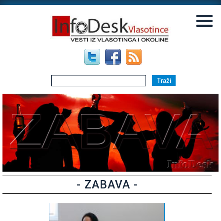
▼
▼
- ZABAVA -