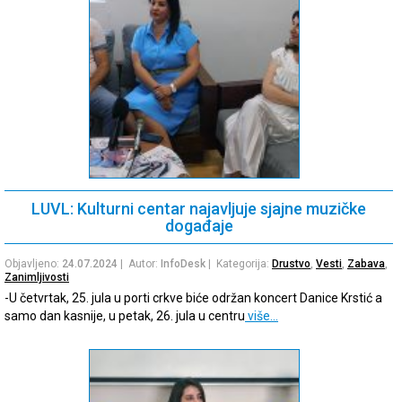
LUVL: Kulturni centar najavljuje sjajne muzičke
događaje
Objavljeno:
24.07.2024
| Autor:
InfoDesk
| Kategorija:
Drustvo
,
Vesti
,
Zabava
,
Zanimljivosti
-U četvrtak, 25. jula u porti crkve biće održan koncert Danice Krstić a
samo dan kasnije, u petak, 26. jula u centru
više…