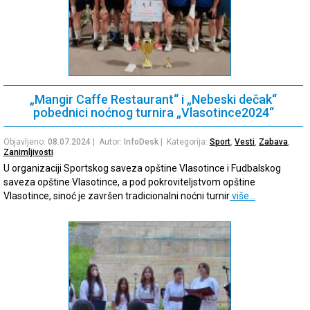
„Mangir Caffe Restaurant“ i „Nebeski dečak“
pobednici noćnog turnira „Vlasotince2024“
Objavljeno:
08.07.2024
| Autor:
InfoDesk
| Kategorija:
Sport
,
Vesti
,
Zabava
,
Zanimljivosti
U organizaciji Sportskog saveza opštine Vlasotince i Fudbalskog
saveza opštine Vlasotince, a pod pokroviteljstvom opštine
Vlasotince, sinoć je završen tradicionalni noćni turnir
više…