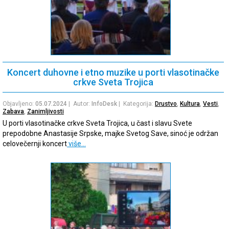
Koncert duhovne i etno muzike u porti vlasotinačke
crkve Sveta Trojica
Objavljeno:
05.07.2024
| Autor:
InfoDesk
| Kategorija:
Drustvo
,
Kultura
,
Vesti
,
Zabava
,
Zanimljivosti
U porti vlasotinačke crkve Sveta Trojica, u čast i slavu Svete
prepodobne Anastasije Srpske, majke Svetog Save, sinoć je održan
celovečernji koncert
više…