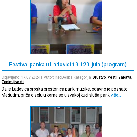
Festival panka u Ladovici 19. i 20. jula (program)
Objavljeno:
17.07.2024
| Autor:
InfoDesk
| Kategorija:
Drustvo
,
Vesti
,
Zabava
,
Zanimljivosti
Da je Ladovica srpska prestonica pank muzike, odavno je poznato.
Međutim, priča o selu u kome se u svakoj kući sluša pank
više…