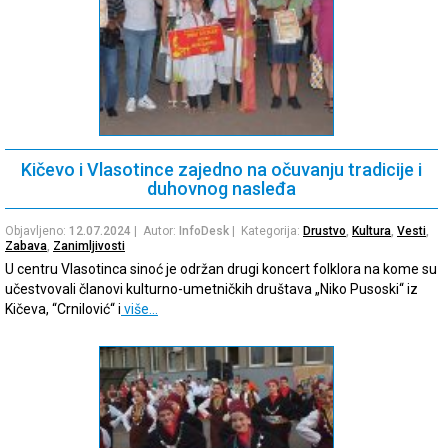
Kičevo i Vlasotince zajedno na očuvanju tradicije i
duhovnog nasleđa
Objavljeno:
12.07.2024
| Autor:
InfoDesk
| Kategorija:
Drustvo
,
Kultura
,
Vesti
,
Zabava
,
Zanimljivosti
U centru Vlasotinca sinoć je održan drugi koncert folklora na kome su
učestvovali članovi kulturno-umetničkih društava „Niko Pusoski“ iz
Kičeva, “Crnilović“ i
više…