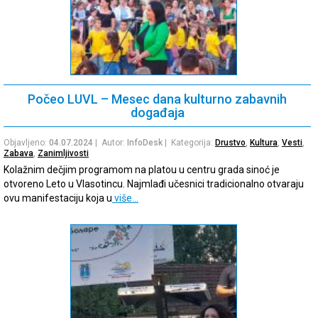
Počeo LUVL – Mesec dana kulturno zabavnih
događaja
Objavljeno:
04.07.2024
| Autor:
InfoDesk
| Kategorija:
Drustvo
,
Kultura
,
Vesti
,
Zabava
,
Zanimljivosti
Kolažnim dečjim programom na platou u centru grada sinoć je
otvoreno Leto u Vlasotincu. Najmlađi učesnici tradicionalno otvaraju
ovu manifestaciju koja u
više…