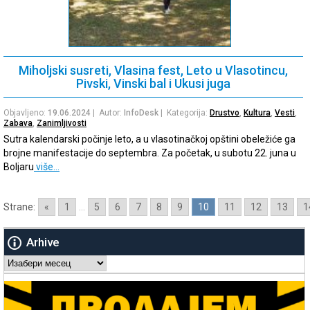
Miholjski susreti, Vlasina fest, Leto u Vlasotincu,
Pivski, Vinski bal i Ukusi juga
Objavljeno:
19.06.2024
| Autor:
InfoDesk
| Kategorija:
Drustvo
,
Kultura
,
Vesti
,
Zabava
,
Zanimljivosti
Sutra kalendarski počinje leto, a u vlasotinačkoj opštini obeležiće ga
brojne manifestacije do septembra. Za početak, u subotu 22. juna u
Boljaru
više…
Strane:
«
1
...
5
6
7
8
9
10
11
12
13
1
Arhive
Arhive