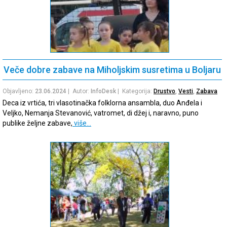
Veče dobre zabave na Miholjskim susretima u Boljaru
Objavljeno:
23.06.2024
| Autor:
InfoDesk
| Kategorija:
Drustvo
,
Vesti
,
Zabava
Deca iz vrtića, tri vlasotinačka folklorna ansambla, duo Anđela i
Veljko, Nemanja Stevanović, vatromet, di džej i, naravno, puno
publike željne zabave,
više…