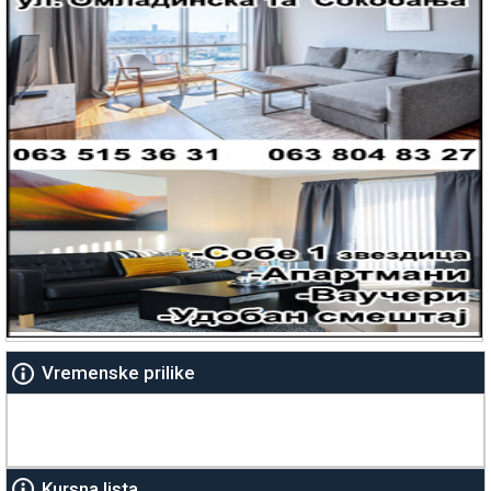
Vremenske prilike
Kursna lista