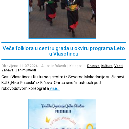
Veče folklora u centru grada u okviru programa Leto
u Vlasotincu
Objavljeno:
11.07.2024
| Autor:
InfoDesk
| Kategorija:
Drustvo
,
Kultura
,
Vesti
,
Zabava
,
Zanimljivosti
Gosti Vlasotinca i Kulturnog centra iz Severne Makedonije su članovi
KUD „Niko Pusoski“ iz Kičeva. Oni su sinoć nastupali pod
rukovodstvom koreografa
više…