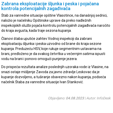
Zabrana eksploatacije šljunka i peska i pojačana
kontrola potencijalnih zagađivača
Štab za vanredne situacije opštine Vlasotince, na današnjoj sednici,
naložio je načelniku Opštinske uprave da preko nadležnih
inspekcijskih službi pojača kontrolu potencijalnih zagađivača naročito
do kraja avgusta, kada traje sezona kupanja.
Članovi štaba uputiće zahtev Vodnoj inspekciji da zabrani
eksploataciju šljunka i peska uzvodno od brane do kraja sezone
kupanja. Preduzeću HSV, koje rukuje segmentnim ustavama na
brani, predloženo je da svakog četvrtka u večernjim satima ispusti
vodu na brani i ponovo omogući punjenje jezera.
Do prispeća rezultata analize poslednjih uzoraka vode iz Vlasine, na
snazi ostaje mišljenje Zavoda za javno zdravlje Leskovac da je
kupanje dozvoljeno, a tuširanje obavezno nakon kupanja, podseća
načelnik Štaba za vanredne situacije Ivan Stanković.
Objavljeno:
04.08.2023
| Autor: InfoDesk