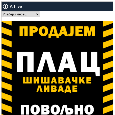
Arhive
Arhive