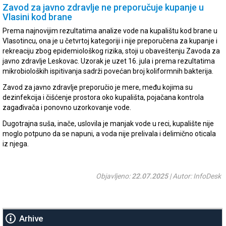
Zavod za javno zdravlje ne preporučuje kupanje u
Vlasini kod brane
Prema najnovijim rezultatima analize vode na kupalištu kod brane u
Vlasotincu, ona je u četvrtoj kategoriji i nije preporučena za kupanje i
rekreaciju zbog epidemiološkog rizika, stoji u obaveštenju Zavoda za
javno zdravlje Leskovac. Uzorak je uzet 16. jula i prema rezultatima
mikrobioloških ispitivanja sadrži povećan broj koliformnih bakterija.
Zavod za javno zdravlje preporučio je mere, među kojima su
dezinfekcija i čišćenje prostora oko kupališta, pojačana kontrola
zagađivača i ponovno uzorkovanje vode.
Dugotrajna suša, inače, uslovila je manjak vode u reci, kupalište nije
moglo potpuno da se napuni, a voda nije prelivala i delimično oticala
iz njega.
Objavljeno:
22.07.2025
| Autor: InfoDesk
Arhive