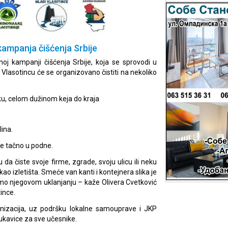
ampanja čišćenja Srbije
noj kampanji čišćenja Srbije, koja se sprovodi u
U Vlasotincu će se organizovano čistiti na nekoliko
ku, celom dužinom keja do kraja
lina.
je tačno u podne.
 da čiste svoje firme, zgrade, svoju ulicu ili neku
 kao izletišta. Smeće van kanti i kontejnera slika je
mo njegovom uklanjanju – kaže Olivera Cvetković
ince.
ganizacija, uz podršku lokalne samouprave i JKP
rukavice za sve učesnike.