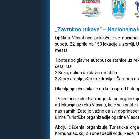
„Zavrnimo rukave“ – Nacionalna k
Opština Vlasotince priključuje se nacional
subotu 22. aprila na 153 lokacije u zemlji. 
mesta:
1.potez od glavne autobuske stanice uz re
šetališta
2.Buka, dolina do plavih mostića
3.Staro groblje, Staza zdravlja i Čarobna do
Okupljanje učesnika je na keju ispred Galeri
-Pojedinci i kolektivi mogu da se organizuju
od lokacija uz reku Vlasinu, koje se koriste i
nas samih. Zato je važno da svi doprinese
u ime Turističke organizacije opštine Vlasot
Akciju čišćenja organizuje Turistička or
Komunalac, koji su obezbedili vodu, kese i 