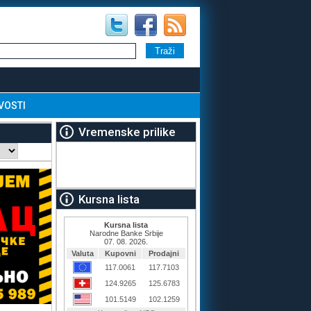
VOSTI
Vremenske prilike
Kursna lista