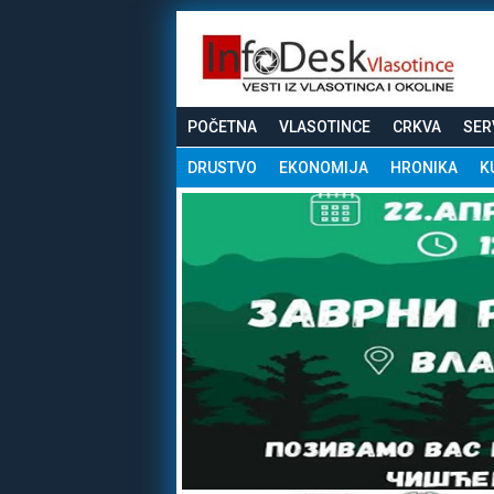
POČETNA
VLASOTINCE
CRKVA
SER
DRUSTVO
EKONOMIJA
HRONIKA
K