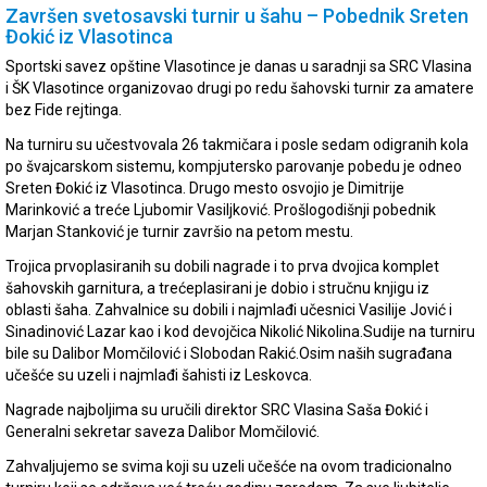
Završen svetosavski turnir u šahu – Pobednik Sreten
Đokić iz Vlasotinca
Sportski savez opštine Vlasotince je danas u saradnji sa SRC Vlasina
i ŠK Vlasotince organizovao drugi po redu šahovski turnir za amatere
bez Fide rejtinga.
Na turniru su učestvovala 26 takmičara i posle sedam odigranih kola
po švajcarskom sistemu, kompjutersko parovanje pobedu je odneo
Sreten Đokić iz Vlasotinca. Drugo mesto osvojio je Dimitrije
Marinković a treće Ljubomir Vasiljković. Prošlogodišnji pobednik
Marjan Stanković je turnir završio na petom mestu.
Trojica prvoplasiranih su dobili nagrade i to prva dvojica komplet
šahovskih garnitura, a trećeplasirani je dobio i stručnu knjigu iz
oblasti šaha. Zahvalnice su dobili i najmlađi učesnici Vasilije Jović i
Sinadinović Lazar kao i kod devojčica Nikolić Nikolina.Sudije na turniru
bile su Dalibor Momčilović i Slobodan Rakić.Osim naših sugrađana
učešće su uzeli i najmlađi šahisti iz Leskovca.
Nagrade najboljima su uručili direktor SRC Vlasina Saša Đokić i
Generalni sekretar saveza Dalibor Momčilović.
Zahvaljujemo se svima koji su uzeli učešće na ovom tradicionalno