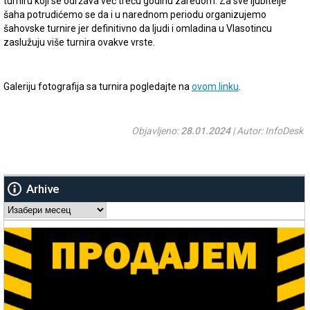
turniru koji se održava već treću godinu zaredom. Za sve ljubitelje
šaha potrudićemo se da i u narednom periodu organizujemo
šahovske turnire jer definitivno da ljudi i omladina u Vlasotincu
zaslužuju više turnira ovakve vrste.
Galeriju fotografija sa turnira pogledajte na
ovom linku
.
Objavljeno:
28.01.2024
| Autor: InfoDesk
Arhive
Arhive