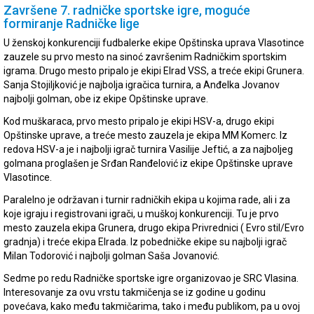
Završene 7. radničke sportske igre, moguće
formiranje Radničke lige
U ženskoj konkurenciji fudbalerke ekipe Opštinska uprava Vlasotince
zauzele su prvo mesto na sinoć završenim Radničkim sportskim
igrama. Drugo mesto pripalo je ekipi Elrad VSS, a treće ekipi Grunera.
Sanja Stojiljković je najbolja igračica turnira, a Anđelka Jovanov
najbolji golman, obe iz ekipe Opštinske uprave.
Kod muškaraca, prvo mesto pripalo je ekipi HSV-a, drugo ekipi
Opštinske uprave, a treće mesto zauzela je ekipa MM Komerc. Iz
redova HSV-a je i najbolji igrač turnira Vasilije Jeftić, a za najboljeg
golmana proglašen je Srđan Ranđelović iz ekipe Opštinske uprave
Vlasotince.
Paralelno je održavan i turnir radničkih ekipa u kojima rade, ali i za
koje igraju i registrovani igrači, u muškoj konkurenciji. Tu je prvo
mesto zauzela ekipa Grunera, drugo ekipa Privrednici ( Evro stil/Evro
gradnja) i treće ekipa Elrada. Iz pobedničke ekipe su najbolji igrač
Milan Todorović i najbolji golman Saša Jovanović.
Sedme po redu Radničke sportske igre organizovao je SRC Vlasina.
Interesovanje za ovu vrstu takmičenja se iz godine u godinu
povećava, kako među takmičarima, tako i među publikom, pa u ovoj