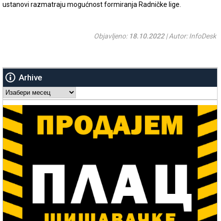
ustanovi razmatraju mogućnost formiranja Radničke lige.
Objavljeno:
18.10.2022
| Autor: InfoDesk
Arhive
Arhive