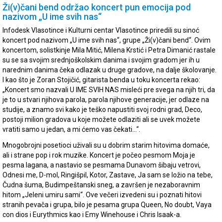
Ži(v)čani bend održao koncert pun emocija pod
nazivom „U ime svih nas“
Infodesk Vlasotince i Kulturni centar Vlasotince priredili su sinoć
koncert pod nazivom „U ime svih nas“, grupe „Ži(v)čani bend“. Ovim
koncertom, solistkinje Mila Mitić, Milena Krstić i Petra Dimanić rastale
su se sa svojim srednjoškolskim danima i svojim gradom jer ih u
narednim danima čeka odlazak u druge gradove, na dalje školovanje.
I kao što je Zoran Stojičić, gitarista benda u toku koncerta rekao:
„Koncert smo nazvali U IME SVIH NAS misleći pre svega na njih tri, da
je to u stvari njihova parola, parola njihove generacije, jer odlaze na
studije, a znamo svi kako je teško napustiti svoj rodni grad, Deco,
postoji milion gradova u koje možete odlaziti ali se uvek možete
vratiti samo u jedan, a mi ćemo vas čekati…“.
Mnogobrojni posetioci uživali su u dobrim starim hitovima domaće,
ali i strane pop i rok muzike. Koncert je počeo pesmom Moja je
pesma lagana, a nastavio se pesmama Dunavom šibaju vetrovi,
Odnesi me, D-mol, Ringišpil, Kotor, Zastave, Ja sam se ložio na tebe,
Čudna šuma, Budimpeštanski sneg, a završen je nezaboravnim
hitom „Jeleni umiru sami“. Ove večeri izvedeni su i poznati hitovi
stranih pevača i grupa, bilo je pesama grupa Queen, No doubt, Vaya
con dios i Eurythmics kao i Emy Winehouse i Chris Isaak-a.