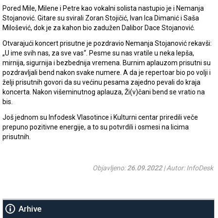
Pored Mile, Milene i Petre kao vokalni solista nastupio je i Nemanja
Stojanović. Gitare su svirali Zoran Stojičić, Ivan Ica Dimanić i Saša
Milošević, dok je za kahon bio zadužen Dalibor Dace Stojanović.
Otvarajući koncert prisutne je pozdravio Nemanja Stojanović rekavši:
„U ime svih nas, za sve vas“. Pesme su nas vratile u neka lepša,
mirnija, sigurnija i bezbednija vremena. Burnim aplauzom prisutni su
pozdravljali bend nakon svake numere. A da je repertoar bio po volji i
želji prisutnih govori da su većinu pesama zajedno pevali do kraja
koncerta. Nakon višeminutnog aplauza, Ži(v)čani bend se vratio na
bis.
Još jednom su Infodesk Vlasotince i Kulturni centar priredili veče
prepuno pozitivne energije, a to su potvrdili i osmesi na licima
prisutnih.
Objavljeno:
26.09.2022
| Autor: InfoDesk
Arhive