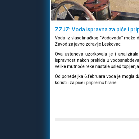
ZZJZ: Voda ispravna za piće i pr
Voda iz vlasotinačkog “Vodovoda” može da 
Zavod za javno zdravlje Leskovac.
Ova ustanova uzorkovala je i analizirala
ispravnost nakon prekida u vodosnabdevan
velike mutnoće reke nastale usled topljenja
Od ponedeljka 6.februara voda je mogla da
koristi i za piće i pripremu hrane.