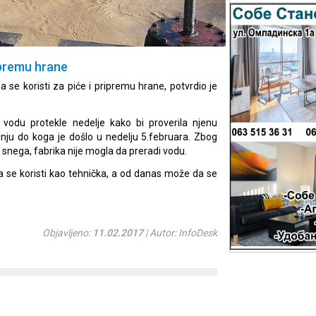
ipremu hrane
se koristi za piće i pripremu hrane, potvrdio je
 vodu protekle nedelje kako bi proverila njenu
ju do koga je došlo u nedelju 5.februara. Zbog
 snega, fabrika nije mogla da preradi vodu.
 se koristi kao tehnička, a od danas može da se
Objavljeno:
11.02.2017
| Autor: InfoDesk