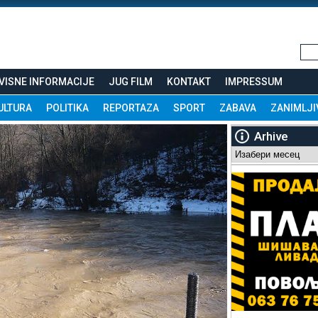
VISNE INFORMACIJE
JUG FILM
KONTAKT
IMPRESSUM
ULTURA
POLITIKA
REPORTAZA
SPORT
ZABAVA
ZANIMLJI
Arhive
Arhive