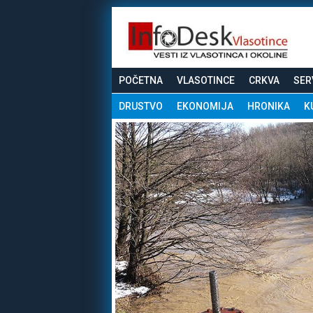
POČETNA
VLASOTINCE
CRKVA
SER
DRUSTVO
EKONOMIJA
HRONIKA
K