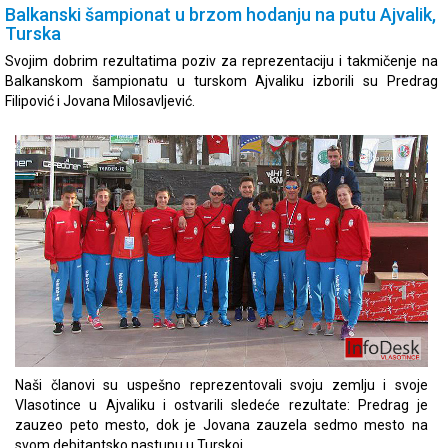
Balkanski šampionat u brzom hodanju na putu Ajvalik,
Turska
Svojim dobrim rezultatima poziv za reprezentaciju i takmičenje na
Balkanskom šampionatu u turskom Ajvaliku izborili su Predrag
Filipović i Jovana Milosavljević.
Naši članovi su uspešno reprezentovali svoju zemlju i svoje
Vlasotince u Ajvaliku i ostvarili sledeće rezultate: Predrag je
zauzeo peto mesto, dok je Jovana zauzela sedmo mesto na
svom debitantsko nastupu u Turskoj.