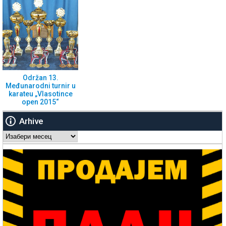
Održan 13.
Međunarodni turnir u
karateu „Vlasotince
open 2015“
Arhive
Arhive