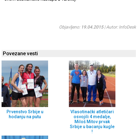
Objavljeno:
19.04.2015
| Autor: InfoDesk
Povezane vesti
Prvenstvo Srbije u
Vlasotinački atletičari
hodanju na putu
osvojili 4 medalje,
Miloš Mitov prvak
Srbije u bacanju kugle
!