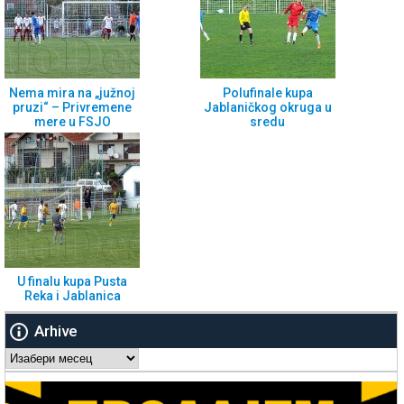
Nema mira na „južnoj
Polufinale kupa
pruzi“ – Privremene
Jablaničkog okruga u
mere u FSJO
sredu
U finalu kupa Pusta
Reka i Jablanica
Arhive
Arhive