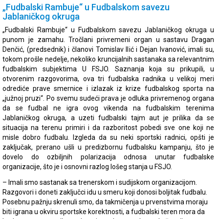
„Fudbalski Rambuje“ u Fudbalskom savezu
Jablaničkog okruga
„Fudbalski Rambuje“ u Fudbalskom savezu Jablaničkog okruga u
punom je zamahu. Tročlani privremeni organ u sastavu Dragan
Denčić, (predsednik) i članovi Tomislav Ilić i Dejan Ivanović, imali su,
tokom prošle nedelje, nekoliko kruncijalnih sastanaka sa relevantnim
fudbalskim subjektima U FSJO. Saznanja koja su prikupili, u
otvorenim razgovorima, ova tri fudbalska radnika u velikoj meri
odrediće prave smernice i izlazak iz krize fudbalskog sporta na
„južnoj pruzi“. Po svemu sudeći prava je odluka privremenog organa
da se fudbal ne igra ovog vikenda na fudbalskim terenima
Jablaničkog okruga, a uzeti fudbalski tajm aut je prilika da se
situacija na terenu primiri i da razboritost pobedi sve one koji ne
misle dobro fudbalu. Izgleda da su neki sportski radnici, opšti je
zaključak, prerano ušli u predizbornu fudbalsku kampanju, što je
dovelo do ozbiljnih polarizacija odnosa unutar fudbalske
organizacije, što je i osnovni razlog lošeg stanja u FSJO.
– Imali smo sastanak sa trenerskom i sudijskom organizacijom.
Razgovori i doneti zaključci idu u smeru koji donosi boljitak fudbalu.
Posebnu pažnju skrenuli smo, da takmičenja u prvenstvima moraju
biti igrana u okviru sportske korektnosti, a fudbalski teren mora da