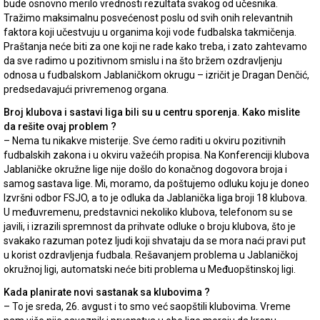
bude osnovno merilo vrednosti rezultata svakog od učesnika.
Tražimo maksimalnu posvećenost poslu od svih onih relevantnih
faktora koji učestvuju u organima koji vode fudbalska takmičenja.
Praštanja neće biti za one koji ne rade kako treba, i zato zahtevamo
da sve radimo u pozitivnom smislu i na što bržem ozdravljenju
odnosa u fudbalskom Jablaničkom okrugu – izričit je Dragan Denčić,
predsedavajući privremenog organa.
Broj klubova i sastavi liga bili su u centru sporenja. Kako mislite
da rešite ovaj problem ?
– Nema tu nikakve misterije. Sve ćemo raditi u okviru pozitivnih
fudbalskih zakona i u okviru važećih propisa. Na Konferenciji klubova
Jablaničke okružne lige nije došlo do konačnog dogovora broja i
samog sastava lige. Mi, moramo, da poštujemo odluku koju je doneo
Izvršni odbor FSJO, a to je odluka da Jablanička liga broji 18 klubova.
U međuvremenu, predstavnici nekoliko klubova, telefonom su se
javili, i izrazili spremnost da prihvate odluke o broju klubova, što je
svakako razuman potez ljudi koji shvataju da se mora naći pravi put
u korist ozdravljenja fudbala. Rešavanjem problema u Jablaničkoj
okružnoj ligi, automatski neće biti problema u Međuopštinskoj ligi.
Kada planirate novi sastanak sa klubovima ?
– To je sreda, 26. avgust i to smo već saopštili klubovima. Vreme