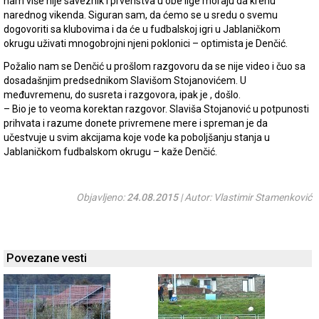
nam više nije saveznik i prvenstva u obe lige moraju da krenu
narednog vikenda. Siguran sam, da ćemo se u sredu o svemu
dogovoriti sa klubovima i da će u fudbalskoj igri u Jablaničkom
okrugu uživati mnogobrojni njeni poklonici – optimista je Denčić.
Požalio nam se Denčić u prošlom razgovoru da se nije video i čuo sa
dosadašnjim predsednikom Slavišom Stojanovićem. U
međuvremenu, do susreta i razgovora, ipak je , došlo.
– Bio je to veoma korektan razgovor. Slaviša Stojanović u potpunosti
prihvata i razume donete privremene mere i spreman je da
učestvuje u svim akcijama koje vode ka poboljšanju stanja u
Jablaničkom fudbalskom okrugu – kaže Denčić.
Objavljeno:
24.08.2015
| Autor: Vlastimir Stamenković
Povezane vesti