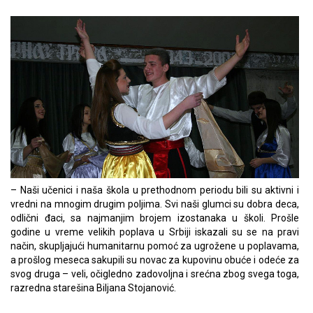
– Naši učenici i naša škola u prethodnom periodu bili su aktivni i
vredni na mnogim drugim poljima. Svi naši glumci su dobra deca,
odlični đaci, sa najmanjim brojem izostanaka u školi. Prošle
godine u vreme velikih poplava u Srbiji iskazali su se na pravi
način, skupljajući humanitarnu pomoć za ugrožene u poplavama,
a prošlog meseca sakupili su novac za kupovinu obuće i odeće za
svog druga – veli, očigledno zadovoljna i srećna zbog svega toga,
razredna starešina Biljana Stojanović.