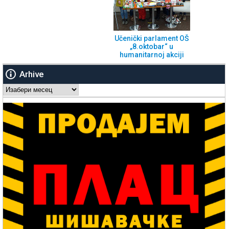
Učenički parlament OŠ
„8.oktobar“ u
humanitarnoj akciji
Arhive
Arhive