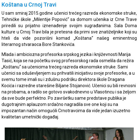
Koštana u Crnoj Travi
U sam smiraj 2015.godine učenici trećeg razreda ekonomske struke,
Tehničke škole „Milentije Popović“ sa domom učenika iz Crne Trave
priredili su prijatno iznenađenje svojim sugrađanima. Sala Doma
kulture u Crnoj Travi bila je pretesna da primi sve znatiželjnike koji su
hteli da vide pozorišni komad „Koštana“ našeg eminentnog
literarnog stvaraoca Bore Stankovića.
Mlada i ambiciozna profesorka srpskog jezika i književnosti Marija
Tasić, koja se na početku svog profesorskog rada osmelila da režira
„Koštanu“ sa učenicima trećeg razreda ekonomske struke. Sami
učenici sa oduševljenjem su prihvatili inicijativu svoje profesorke, a u
svemu tome imali su i zdušnu podršku direktora škole Dragana
Kocića i razredne starešine Biljane Stojanović. Učenici su bili revnosni
na probama, a radilo se gotovo svakodnevno u Vlasotincu i sa željom
da sve bude perfektno. Po završetku same predstave publika je
dugotrajnim aplauzom srdačno nagradila sve one koji su na
impozantan način omogućili Crnotravcima da vide jedan izuzetno
kvalitetan umetnički događaj.