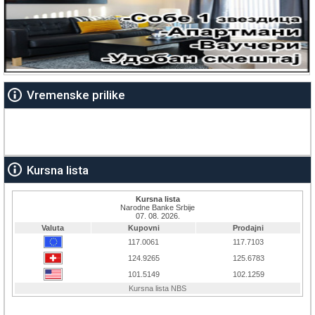
Vremenske prilike
Kursna lista