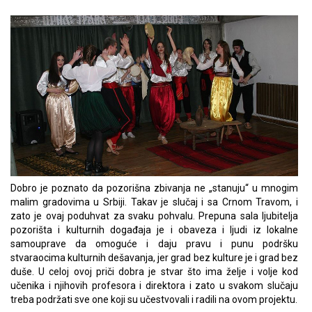
Dobro je poznato da pozorišna zbivanja ne „stanuju“ u mnogim
malim gradovima u Srbiji. Takav je slučaj i sa Crnom Travom, i
zato je ovaj poduhvat za svaku pohvalu. Prepuna sala ljubitelja
pozorišta i kulturnih događaja je i obaveza i ljudi iz lokalne
samouprave da omoguće i daju pravu i punu podršku
stvaraocima kulturnih dešavanja, jer grad bez kulture je i grad bez
duše. U celoj ovoj priči dobra je stvar što ima želje i volje kod
učenika i njihovih profesora i direktora i zato u svakom slučaju
treba podržati sve one koji su učestvovali i radili na ovom projektu.