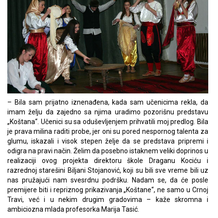
– Bila sam prijatno iznenađena, kada sam učenicima rekla, da
imam želju da zajedno sa njima uradimo pozorišnu predstavu
„Koštana“. Učenici su sa oduševljenjem prihvatili moj predlog. Bila
je prava milina raditi probe, jer oni su pored nespornog talenta za
glumu, iskazali i visok stepen želje da se predstava pripremi i
odigra na pravi način. Želim da posebno istaknem veliki doprinos u
realizaciji ovog projekta direktoru škole Draganu Kociću i
razrednoj starešini Biljani Stojanović, koji su bili sve vreme bili uz
nas pružajući nam svesrdnu podršku. Nadam se, da će posle
premijere biti i repriznog prikazivanja „Koštane“, ne samo u Crnoj
Travi, već i u nekim drugim gradovima – kaže skromna i
ambiciozna mlada profesorka Marija Tasić.