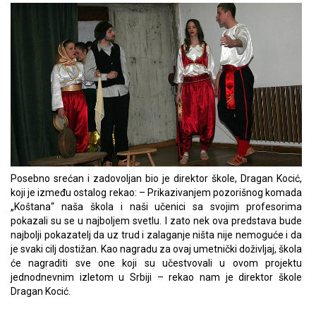
Posebno srećan i zadovoljan bio je direktor škole, Dragan Kocić,
koji je između ostalog rekao: – Prikazivanjem pozorišnog komada
„Koštana“ naša škola i naši učenici sa svojim profesorima
pokazali su se u najboljem svetlu. I zato nek ova predstava bude
najbolji pokazatelj da uz trud i zalaganje ništa nije nemoguće i da
je svaki cilj dostižan. Kao nagradu za ovaj umetnički doživljaj, škola
će nagraditi sve one koji su učestvovali u ovom projektu
jednodnevnim izletom u Srbiji – rekao nam je direktor škole
Dragan Kocić.