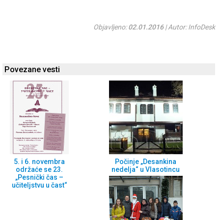
Objavljeno:
02.01.2016
| Autor: InfoDesk
Povezane vesti
5. i 6. novembra
Počinje „Desankina
održaće se 23.
nedelja“ u Vlasotincu
„Pesnički čas –
učiteljstvu u čast“