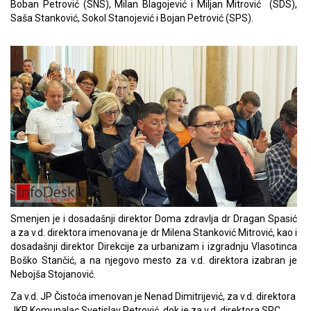
Boban Petrović (SNS), Milan Blagojević i Miljan Mitrović (SDS),
Saša Stanković, Sokol Stanojević i Bojan Petrović (SPS).
Smenjen je i dosadašnji direktor Doma zdravlja dr Dragan Spasić
a za v.d. direktora imenovana je dr Milena Stanković Mitrović, kao i
dosadašnji direktor Direkcije za urbanizam i izgradnju Vlasotinca
Boško Stančić, a na njegovo mesto za v.d. direktora izabran je
Nebojša Stojanović.
Za v.d. JP Čistoća imenovan je Nenad Dimitrijević, za v.d. direktora
JKP Komunalac Svetislav Petrović, dok je za v.d. direktora SRC