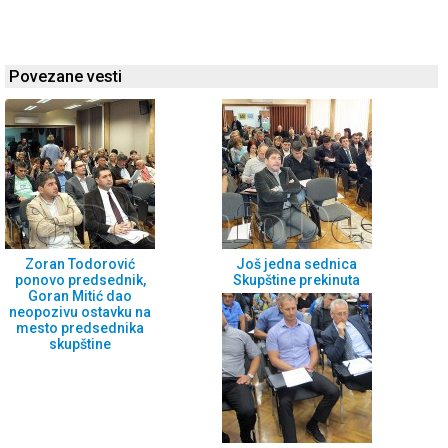
Povezane vesti
Zoran Todorović
Još jedna sednica
ponovo predsednik,
Skupštine prekinuta
Goran Mitić dao
neopozivu ostavku na
mesto predsednika
skupštine