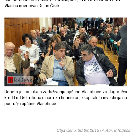
Vlasina imenovan Dejan Čikić.
Doneta je i odluka o zaduživanju opštine Vlasotince za dugoročni
kredit od 50 miliona dinara za finansiranje kapitalnih investicija na
području opštine Vlasotince.
Objavljeno:
30.09.2015
| Autor: InfoDesk