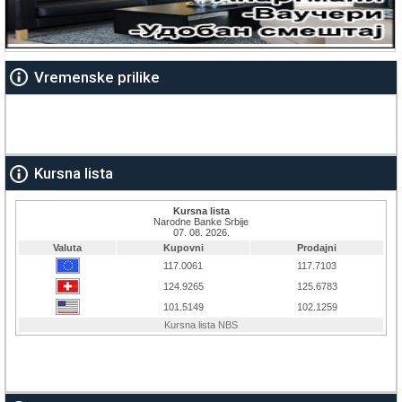
Vremenske prilike
Kursna lista