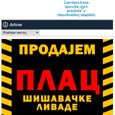
Završena treća
epizoda „Igre
prestola“ u
vlasotinačkoj skupštini
Arhive
Arhive