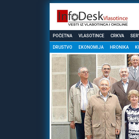
POČETNA
VLASOTINCE
CRKVA
SER
DRUSTVO
EKONOMIJA
HRONIKA
K