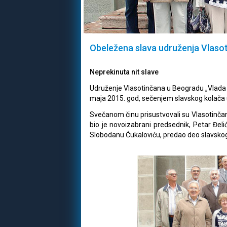
Obeležena slava udruženja Vlaso
Neprekinuta nit slave
Udruženje Vlasotinčana u Beogradu „Vlada Ili
maja 2015. god, sečenjem slavskog kolača 
Svečanom činu prisustvovali su Vlasotinčan
bio je novoizabrani predsednik, Petar Đel
Slobodanu Ćukaloviću, predao deo slavskog