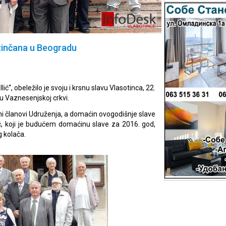
tinčana u Beogradu
ć“, obeležilo je svoju i krsnu slavu Vlasotinca, 22.
u Vaznesenjskoj crkvi.
i članovi Udruženja, a domaćin ovogodišnje slave
ić, koji je budućem domaćinu slave za 2016. god,
 kolača.