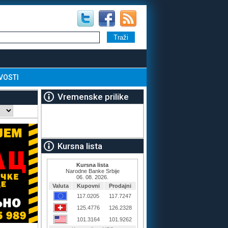
VOSTI
Vremenske prilike
Kursna lista