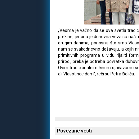
„Veoma je važno da se ova svetla tradic
prekine, jer ona je duhovna veza sa naši
drugim danima, ponosniji što smo Vlasoti
nam se svakodnevno dešavaju, a kojih nis
primitivnih programa u vidu rijaliti form
prirodi, preka je potreba povratka duhov
Ovim tradicionalnim činom ojačavamo seb
ali Vlasotince dom“, reči su Petra Đelića.
Povezane vesti