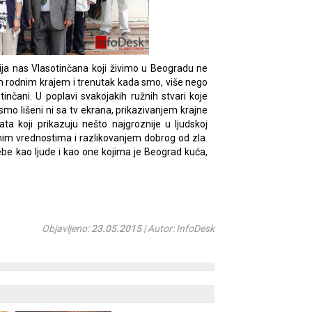
ija nas Vlasotinčana koji živimo u Beogradu ne
m rodnim krajem i trenutak kada smo, više nego
nčani. U poplavi svakojakih ružnih stvari koje
mo lišeni ni sa tv ekrana, prikazivanjem krajne
ata koji prikazuju nešto najgroznije u ljudskoj
nim vrednostima i razlikovanjem dobrog od zla.
e kao ljude i kao one kojima je Beograd kuća,
Objavljeno:
23.05.2015
| Autor: InfoDesk