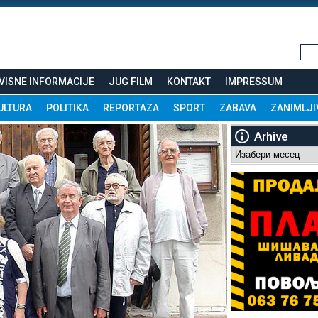
VISNE INFORMACIJE
JUG FILM
KONTAKT
IMPRESSUM
ULTURA
POLITIKA
REPORTAZA
SPORT
ZABAVA
ZANIMLJI
Arhive
Arhive