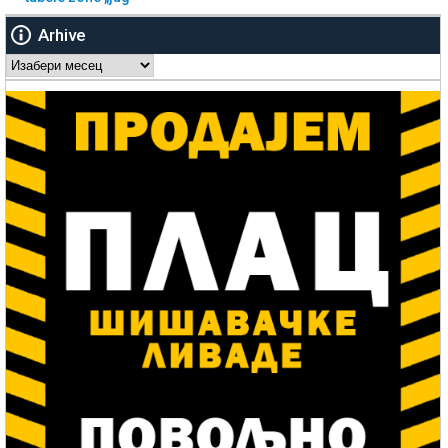
Arhive
Arhive