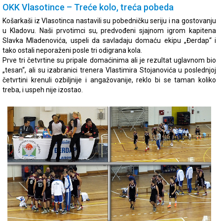
OKK Vlasotince – Treće kolo, treća pobeda
Košarkaši iz Vlasotinca nastavili su pobedničku seriju i na gostovanju
u Kladovu. Naši prvotimci su, predvođeni sjajnom igrom kapitena
Slavka Mladenovića, uspeli da savladaju domaću ekipu „Đerdap“ i
tako ostali neporaženi posle tri odigrana kola.
Prve tri četvrtine su pripale domaćinima ali je rezultat uglavnom bio
„tesan“, ali su izabranici trenera Vlastimira Stojanovića u poslednjoj
četvrtini krenuli ozbiljnije i angažovanije, reklo bi se taman koliko
treba, i uspeh nije izostao.