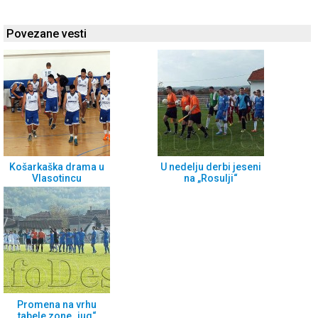
Povezane vesti
Košarkaška drama u
U nedelju derbi jeseni
Vlasotincu
na „Rosulji“
Promena na vrhu
tabele zone „jug“