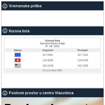
Vremenske prilike
Kursna lista
Poslovni prostor u centru Vlasotinca