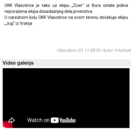
OKK Vlasotince je tako uz ekipu „Zicer“ iz Bora ostala jedina
neporažena ekipa dosadašnjeg dela prvenstva.
U narednom kolu OKK Vlasotince na svom terenu dočekuje ekipu
„Jug“ iz Vranja.
Objavljeno:
01.11.2015
| Autor: InfoDesk
Video galerija