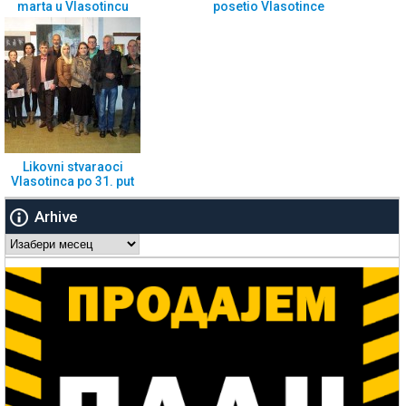
marta u Vlasotincu
posetio Vlasotince
Likovni stvaraoci
Vlasotinca po 31. put
Arhive
Arhive