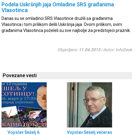
Podela Uskršnjih jaja Omladine SRS građanima
Vlasotinca
Danas su se omladinci SRS Vlasotince družili sa građanima
Vlasotinca i tom prilikom delili Uskršnja jaja. Ovom prilikom, svim
građanima Vlasotinca poželeli su sve najbolje za predstojeći praznik.
Objavljeno:
11.04.2015
| Autor: InfoDesk
Povezane vesti
Vojislav Šešelj 6.
Vojislav Šešelj večeras