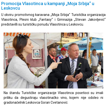
Promocija Vlasotinca u kampanji „Moja Srbija“ u
Leskovcu
U okviru promotivnog karavana „Moja Srbija“ Turistička organizacija
Vlasotinca, Plesni klub „Fantasy“ i Gimnazija „Stevan Jakovljević“
predstavilli su turističku ponudu Vlasotinca u Leskovcu.
Na štandu Turističke organizacije Vlasotinca posetioci su imali
priliku da degustiraju vlasotinačko vino, kojem nije odoleo ni
gradonačelnik Leskovca Goran Cvetanović.