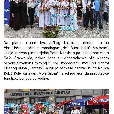
Na platou ispred leskovačkog kulturnog centra nastup
Vlasotinčana počeo je monologom „Neje Vinski bal k’o što beše“,
koji je kazivao gimnazijalac Petar Ivković, a po tekstu profesora
Saše Stankovića, nakon čega su vinogradarske vile plesom
oživele slovensku mitologiju. Ovu koreografiju izveli su članovi
Plesnog kluba „Fantasy“, a nju je osmislio osnivač kluba Novica
Đokić Đole. Karavan „Moja Srbija“ narednog vikenda predstaviće
turističku ponudu Vojvodine.