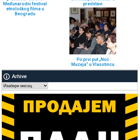
Međunarodni festival
predstavi
etnološkog filma u
Beogradu
Po prvi put „Noć
Muzeja“ u Vlasotincu
Arhive
Arhive