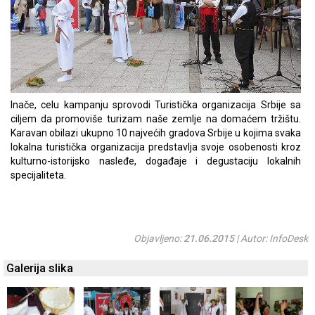
Inače, celu kampanju sprovodi Turistička organizacija Srbije sa
ciljem da promoviše turizam naše zemlje na domaćem tržištu.
Karavan obilazi ukupno 10 najvećih gradova Srbije u kojima svaka
lokalna turistička organizacija predstavlja svoje osobenosti kroz
kulturno-istorijsko nasleđe, događaje i degustaciju lokalnih
specijaliteta.
Objavljeno:
21.06.2015
| Autor: InfoDesk
Galerija slika