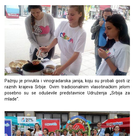
Pažnju je privukla i vinogradarska janija, koju su probali gosti iz
raznih krajeva Srbije. Ovim tradicionalnim vlasotinačkim jelom
posebno su se oduševile predstavnice Udruženja „Srbija za
mlade“.