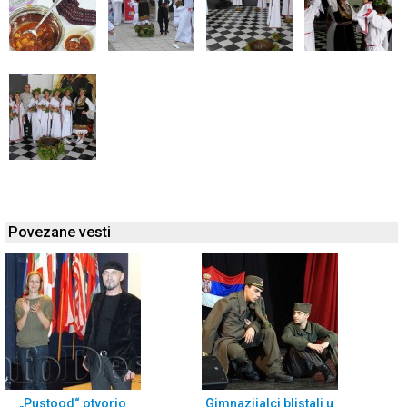
Povezane vesti
„Pustood“ otvorio
Gimnazijalci blistali u