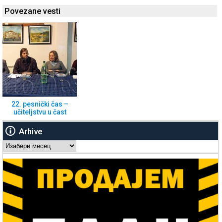
Povezane vesti
22. pesnički čas –
učiteljstvu u čast
Arhive
Arhive