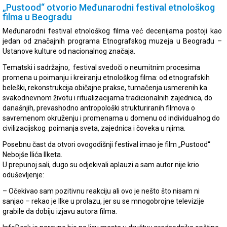
„Pustood“ otvorio Međunarodni festival etnološkog
filma u Beogradu
Međunarodni festival etnološkog filma već decenijama postoji kao
jedan od značajnih programa Etnografskog muzeja u Beogradu –
Ustanove kulture od nacionalnog značaja.
Tematski i sadržajno, festival svedoči o neumitnim procesima
promena u poimanju i kreiranju etnološkog filma: od etnografskih
beleški, rekonstrukcija običajne prakse, tumačenja usmerenih ka
svakodnevnom životu i ritualizacijama tradicionalnih zajednica, do
današnjih, prevashodno antropološki strukturiranih filmova o
savremenom okruženju i promenama u domenu od individualnog do
civilizacijskog poimanja sveta, zajednica i čoveka u njima.
Posebnu čast da otvori ovogodišnji festival imao je film „Pustood“
Nebojše Ilića Ilketa.
U prepunoj sali, dugo su odjekivali aplauzi a sam autor nije krio
oduševljenje:
– Očekivao sam pozitivnu reakciju ali ovo je nešto što nisam ni
sanjao – rekao je Ilke u prolazu, jer su se mnogobrojne televizije
grabile da dobiju izjavu autora filma.