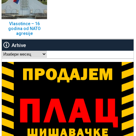
Vlasotince – 16
godina od NATO
agresije
Arhive
Arhive