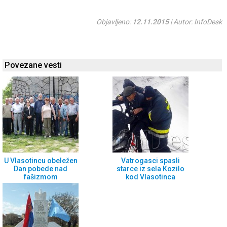
Objavljeno:
12.11.2015
| Autor: InfoDesk
Povezane vesti
U Vlasotincu obeležen
Vatrogasci spasli
Dan pobede nad
starce iz sela Kozilo
fašizmom
kod Vlasotinca