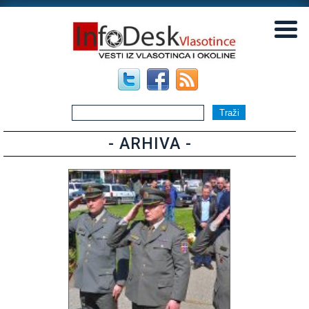
▼
▼
- ARHIVA -