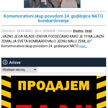
Komemorativni skup povodom 24. godišnjice NATO
bombardovanja
Objavljeno:
24.03.2023
| Autor:
InfoDesk
| Kategorija:
Drustvo
,
Vesti
„VAŽNO JE DA MLADE IZNOVA PODSEĆAMO KAKO JE 19 NAJJAČIH
ZEMALJA SVETA BOMBARDOVALO JEDNU MALU ZEMLJU“
Komemorativni skup povodom 24. godišnjice NATO
više…
Arhive
Arhive