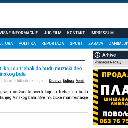
VISNE INFORMACIJE
JUG FILM
KONTAKT
IMPRESSUM
ULTURA
POLITIKA
REPORTAZA
SPORT
ZABAVA
ZANIMLJI
Arhive
Arhive
i koji su trebali da budu muzički deo
inskog bala
| Autor:
InfoDesk
| Kategorija:
Drustvo
,
Kultura
,
Vesti
,
grada održani koncerti koji su trebali da budu
išnjeg Vinskog bala. Sve muzičke manifestacije