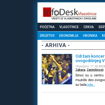
POČETNA
VLASOTINCE
CRKVA
SER
DRUSTVO
EKONOMIJA
HRONIKA
K
- ARHIVA -
Održani koncert
ovogodišnjeg V
Objavljeno:
11.10.2023
Zabava
,
Zanimljivosti
Sinoć su u centru 
muzički deo ovogod
su tada
više…