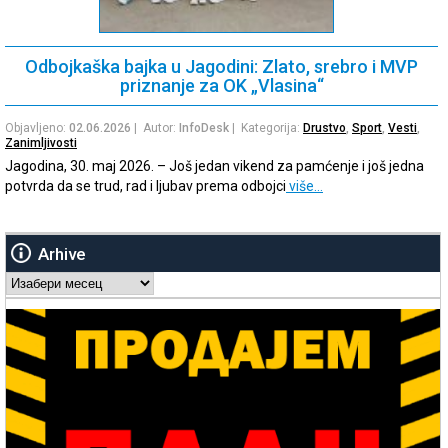
Odbojkaška bajka u Jagodini: Zlato, srebro i MVP
priznanje za OK „Vlasina“
Objavljeno:
02.06.2026
| Autor:
InfoDesk
| Kategorija:
Drustvo
,
Sport
,
Vesti
,
Zanimljivosti
Jagodina, 30. maj 2026. – Još jedan vikend za pamćenje i još jedna
potvrda da se trud, rad i ljubav prema odbojci
više…
Arhive
Arhive