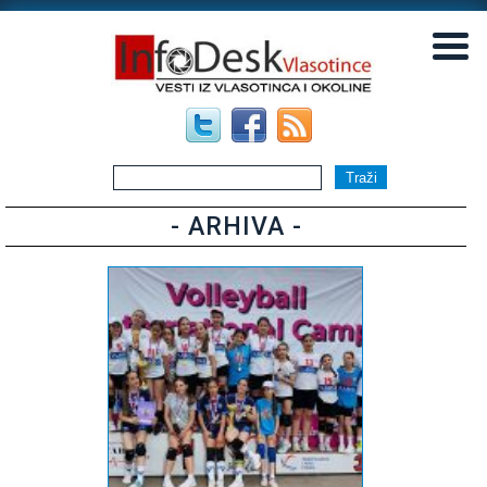
▼
▼
- ARHIVA -