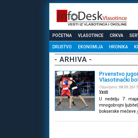
POČETNA
VLASOTINCE
CRKVA
SER
DRUSTVO
EKONOMIJA
HRONIKA
K
- ARHIVA -
Prvenstvo jugoi
Vlasotinački bok
Objavljeno:
08.05.2017
Vesti
U nedelju 7. maja
mnogobrojni ljubitel
bokserske mečeve