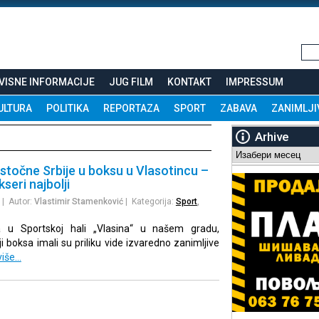
VISNE INFORMACIJE
JUG FILM
KONTAKT
IMPRESSUM
ULTURA
POLITIKA
REPORTAZA
SPORT
ZABAVA
ZANIMLJI
Arhive
Arhive
stočne Srbije u boksu u Vlasotincu –
seri najbolji
| Autor:
Vlastimir Stamenković
| Kategorija:
Sport
,
 u Sportskoj hali „Vlasina“ u našem gradu,
ji boksa imali su priliku vide izvaredno zanimljive
više…