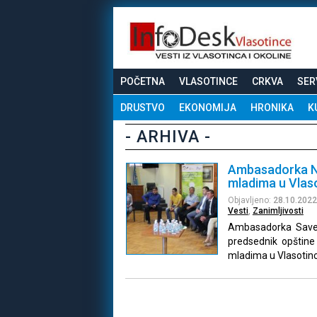
POČETNA
VLASOTINCE
CRKVA
SER
DRUSTVO
EKONOMIJA
HRONIKA
K
- ARHIVA -
Ambasadorka N
mladima u Vlas
Objavljeno:
28.10.2022
Vesti
,
Zanimljivosti
Ambasadorka Savez
predsednik opštine 
mladima u Vlasotin