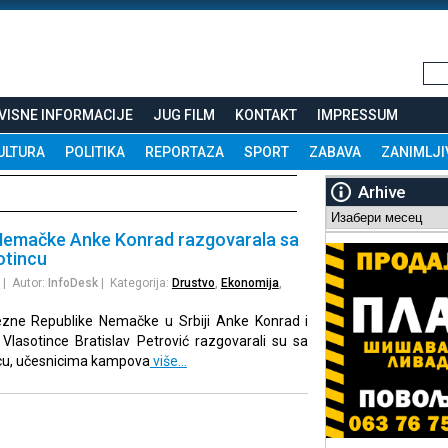
VISNE INFORMACIJE
JUG FILM
KONTAKT
IMPRESSUM
ULTURA
POLITIKA
REPORTAZA
SPORT
ZABAVA
ZANIMLJI
Arhive
Arhive
emačke Anke Konrad razgovarala sa
otincu
| Autor:
InfoDesk
| Kategorija:
Drustvo
,
Ekonomija
,
ne Republike Nemačke u Srbiji Anke Konrad i
Vlasotince Bratislav Petrović razgovarali su sa
cu, učesnicima kampova
više…