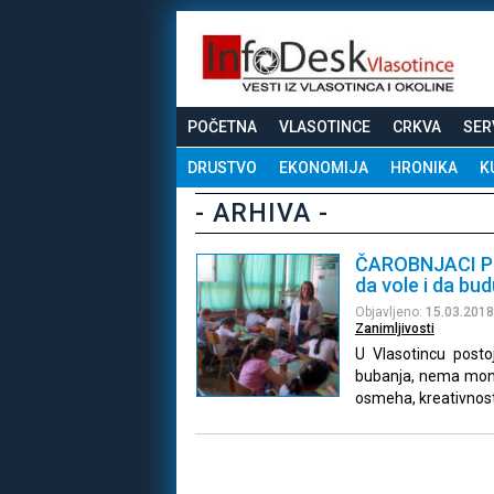
POČETNA
VLASOTINCE
CRKVA
SER
DRUSTVO
EKONOMIJA
HRONIKA
K
- ARHIVA -
ČAROBNJACI PRO
da vole i da bud
Objavljeno:
15.03.2018
Zanimljivosti
U Vlasotincu post
bubanja, nema monot
osmeha, kreativnost