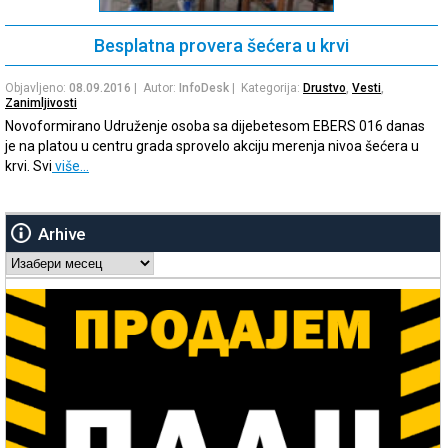
Besplatna provera šećera u krvi
Objavljeno:
08.09.2016
| Autor:
InfoDesk
| Kategorija:
Drustvo
,
Vesti
,
Zanimljivosti
Novoformirano Udruženje osoba sa dijebetesom EBERS 016 danas
je na platou u centru grada sprovelo akciju merenja nivoa šećera u
krvi. Svi
više…
Arhive
Arhive