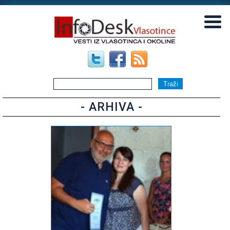
▼
▼
- ARHIVA -