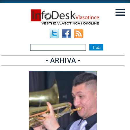
▼
▼
- ARHIVA -