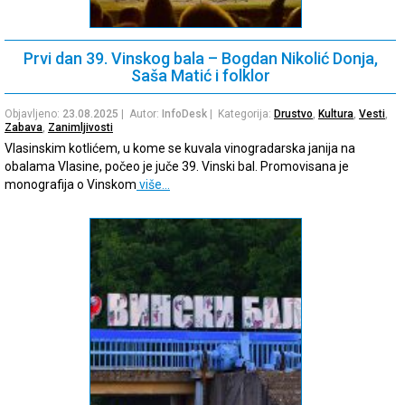
Prvi dan 39. Vinskog bala – Bogdan Nikolić Donja,
Saša Matić i folklor
Objavljeno:
23.08.2025
| Autor:
InfoDesk
| Kategorija:
Drustvo
,
Kultura
,
Vesti
,
Zabava
,
Zanimljivosti
Vlasinskim kotlićem, u kome se kuvala vinogradarska janija na
obalama Vlasine, počeo je juče 39. Vinski bal. Promovisana je
monografija o Vinskom
više…