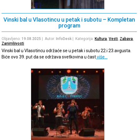
Vinski bal u Vlasotincu u petak i subotu – Kompletan
program
Objavljeno:
19.08.2025
| Autor:
InfoDesk
| Kategorija:
Kultura
,
Vesti
,
Zabava
,
Zanimljivosti
Vinski bal u Vlasotincu održaće se u petak i subotu 22.i 23.avgusta.
Biće ovo 39. put da se održava svetkovina u čast
više…