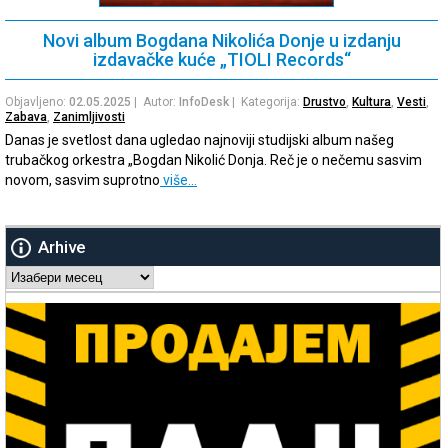
Novi album Bogdana Nikolića Donje u izdanju
izdavačke kuće „TIOLI Records“
Objavljeno:
02.05.2025
| Autor:
InfoDesk
| Kategorija:
Drustvo
,
Kultura
,
Vesti
,
Zabava
,
Zanimljivosti
Danas je svetlost dana ugledao najnoviji studijski album našeg
trubačkog orkestra „Bogdan Nikolić Donja. Reč je o nečemu sasvim
novom, sasvim suprotno
više…
Arhive
Arhive