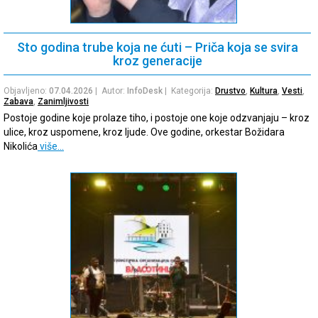
Sto godina trube koja ne ćuti – Priča koja se svira
kroz generacije
Objavljeno:
07.04.2026
| Autor:
InfoDesk
| Kategorija:
Drustvo
,
Kultura
,
Vesti
,
Zabava
,
Zanimljivosti
Postoje godine koje prolaze tiho, i postoje one koje odzvanjaju – kroz
ulice, kroz uspomene, kroz ljude. Ove godine, orkestar Božidara
Nikolića
više…