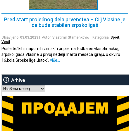
Pred start prolećnog dela prvenstva – Cilj Vlasine je
da bude stabilan srpskoligaš
Objavljeno:
03.03.2023
| Autor:
Vlastimir Stamenković
| Kategorija:
Sport
,
Vesti
Posle teških i napornih zimskih priprema fudbaleri vlasotinačkog
srpskoligaša Vlasine u prvoj nedelji marta meseca igraju, u okviru
16.kola Srpske lige „Istok“,
više…
Arhive
Arhive