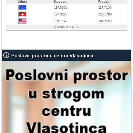
Poslovni prostor u centru Vlasotinca