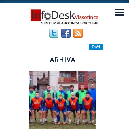
▼
▼
- ARHIVA -