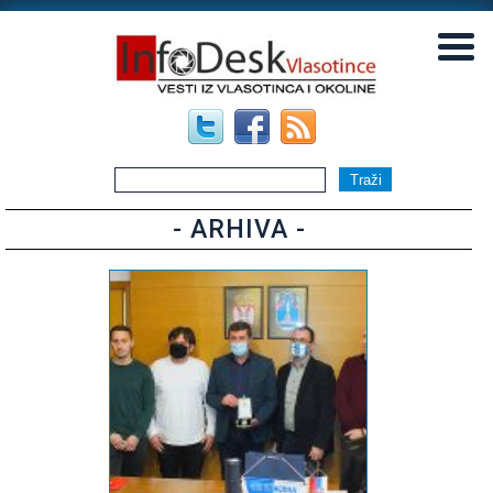
▼
▼
- ARHIVA -