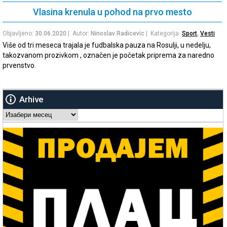
Vlasina krenula u pohod na prvo mesto
Objavljeno:
30.06.2020
| Autor:
Ninoslav Radicevic
| Kategorija:
Sport
,
Vesti
Više od tri meseca trajala je fudbalska pauza na Rosulji, u nedelju,
takozvanom prozivkom , označen je početak priprema za naredno
prvenstvo.
Arhive
Arhive