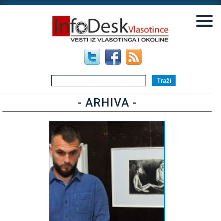
▼
▼
- ARHIVA -