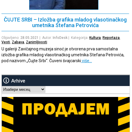
ČUJTE SRBI – Izložba grafika mladog vlasotinačkog
umetnika Stefana Petrovića
Objavljeno:
28.05.2021
| Autor:
InfoDesk
| Kategorija:
Kultura
,
Reportaza
,
Vesti
,
Zabava
,
Zanimljivosti
U galeriji Zavičajnog muzeja sinoć je otvorena prva samostalna
izložba grafika mladog vlasotinačkog umetnika Stefana Petrovića,
pod nazivom „Čujte Srbi“. Čuveni švajcarski
više…
Arhive
Arhive