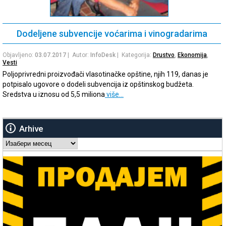
Dodeljene subvencije voćarima i vinogradarima
Objavljeno:
03.07.2017
| Autor:
InfoDesk
| Kategorija:
Drustvo
,
Ekonomija
,
Vesti
Poljoprivredni proizvođači vlasotinačke opštine, njih 119, danas je
potpisalo ugovore o dodeli subvencija iz opštinskog budžeta.
Sredstva u iznosu od 5,5 miliona
više…
Arhive
Arhive