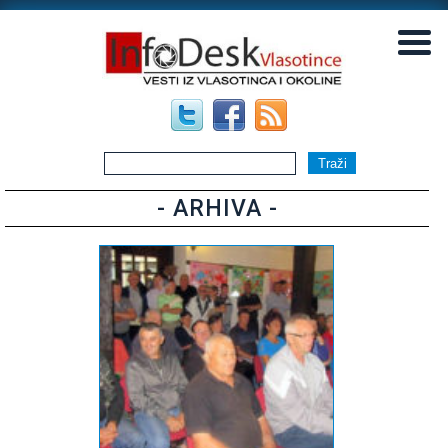
▼
▼
- ARHIVA -