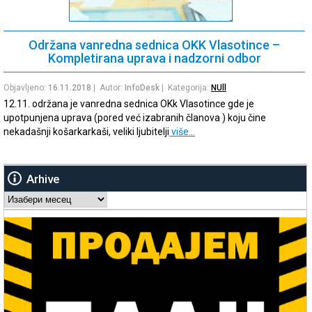
Održana vanredna sednica OKK Vlasotince –
Kompletirana uprava i nadzorni odbor
Objavljeno:
16.11.2018
| Autor:
InfoDesk
| Kategorija:
NUll
12.11. održana je vanredna sednica OKk Vlasotince gde je
upotpunjena uprava (pored već izabranih članova ) koju čine
nekadašnji košarkarkaši, veliki ljubitelji
više…
Arhive
Arhive