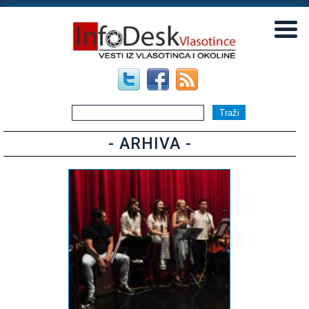
▼
▼
- ARHIVA -