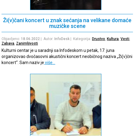
Ži(v)čani koncert u znak sećanja na velikane domaće
muzičke scene
Objavljeno:
18.06.2022
| Autor:
InfoDesk
| Kategorija:
Drustvo
,
Kultura
,
Vesti
,
Zabava
,
Zanimljivosti
Kulturni centar je u saradnji sa Infodeskom u petak, 17. juna
organizovao dvočasovni akustični koncert neobičnog naziva „Ži(v)čni
koncert“. Sam naziv je
više…