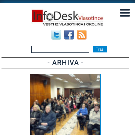
▼
▼
- ARHIVA -