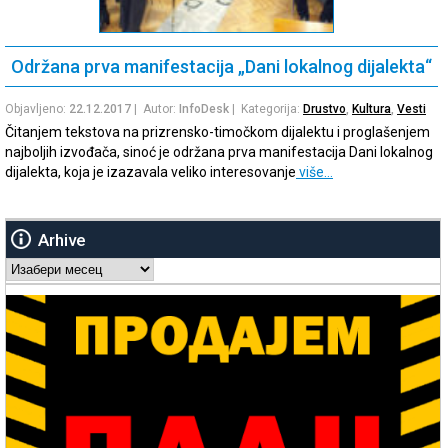
Održana prva manifestacija „Dani lokalnog dijalekta“
Objavljeno:
22.12.2017
| Autor:
InfoDesk
| Kategorija:
Drustvo
,
Kultura
,
Vesti
Čitanjem tekstova na prizrensko-timočkom dijalektu i proglašenjem
najboljih izvođača, sinoć je održana prva manifestacija Dani lokalnog
dijalekta, koja je izazavala veliko interesovanje
više…
Arhive
Arhive