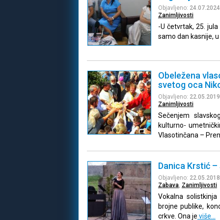
Objavljeno:
24.07.2024
Zanimljivosti
-U četvrtak, 25. jul
samo dan kasnije, u 
Obeležena vlas
svetog oca Nik
Objavljeno:
22.05.2019
Zanimljivosti
Sečenjem slavsko
kulturno- umetničk
Vlasotinčana – Pren
Danica Krstić –
Objavljeno:
22.05.2018
Zabava
,
Zanimljivosti
Vokalna solistkinja
brojne publike, kon
crkve. Ona je
više…