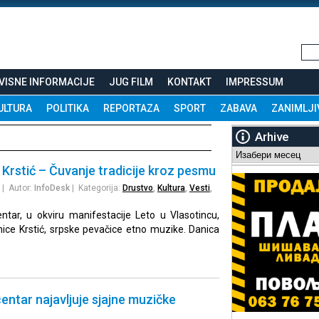
VISNE INFORMACIJE
JUG FILM
KONTAKT
IMPRESSUM
ULTURA
POLITIKA
REPORTAZA
SPORT
ZABAVA
ZANIMLJI
Arhive
Arhive
Krstić – Čuvanje tradicije kroz pesmu
| Autor:
InfoDesk
| Kategorija:
Drustvo
,
Kultura
,
Vesti
,
entar, u okviru manifestacije Leto u Vlasotincu,
nice Krstić, srpske pevačice etno muzike. Danica
centar najavljuje sjajne muzičke