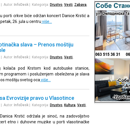
| Autor:
InfoDesk
| Kategorija:
Drustvo
,
Vesti
,
Zabava
,
a u porti crkve biće održan koncert Danice Krstić a
petak, 26. jula u centru
više…
otinačka slava – Prenos moštiju
ole
| Autor:
InfoDesk
| Kategorija:
Drustvo
,
Vesti
,
g kolača pod Krstom kod autobuske stanice,
im programom i posluženjem obeležena je slava
os moštiju svetog oca
više…
 sa Evrovizije pravo u Vlasotince
| Autor:
InfoDesk
| Kategorija:
Drustvo
,
Kultura
,
Vesti
,
 Danica Krstić održala je sinoć, na zadovoljstvo
cert etno i duhovne muzike u porti vlasotinačke