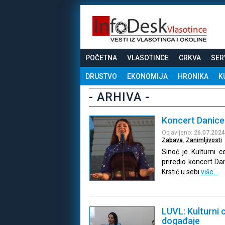
POČETNA
VLASOTINCE
CRKVA
SER
DRUSTVO
EKONOMIJA
HRONIKA
K
- ARHIVA -
Koncert Danice 
Objavljeno:
26.07.2024
Zabava
,
Zanimljivosti
Sinoć je Kulturni c
priredio koncert Da
Krstić u sebi
više…
LUVL: Kulturni 
događaje