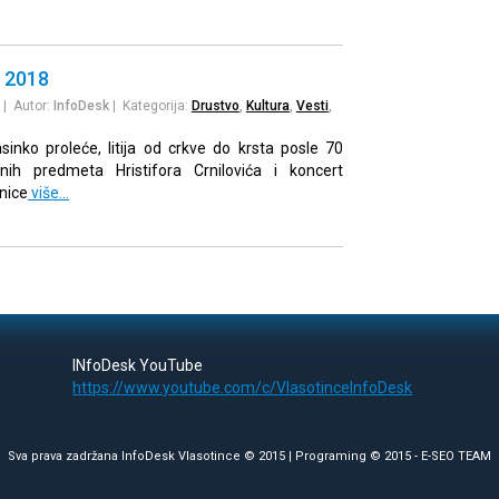
a 2018
| Autor:
InfoDesk
| Kategorija:
Drustvo
,
Kultura
,
Vesti
,
asinko proleće, litija od crkve do krsta posle 70
čnih predmeta Hristifora Crnilovića i koncert
nice
više…
INfoDesk YouTube
https://www.youtube.com/c/VlasotinceInfoDesk
Sva prava zadržana InfoDesk Vlasotince © 2015 | Programing © 2015 -
E-SEO TEAM