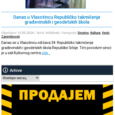
Danas u Vlasotincu Republičko takmičenje
građevinskih i geodetskih škola
Objavljeno:
15.05.2026
| Autor:
InfoDesk
| Kategorija:
Drustvo
,
Kultura
,
Vesti
,
Zanimljivosti
Danas se u Vlasotincu održava 34. Republičko takmičenje
građevinskih i geodetskih škola Republike Srbije. Tim povodom sinoć
je u sali Kulturnog centra
više…
Arhive
Arhive