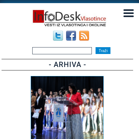
▼
▼
- ARHIVA -