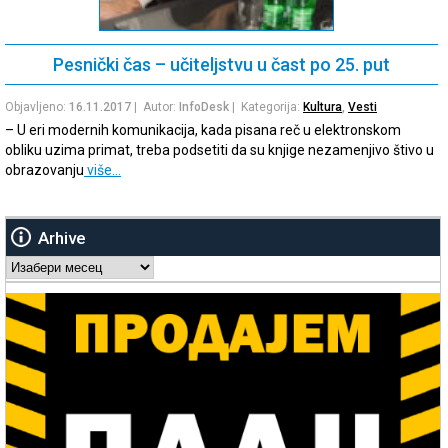
Pesnički čas – učiteljstvu u čast po 25. put
Objavljeno:
16.11.2017
| Autor:
InfoDesk
| Kategorija:
Kultura
,
Vesti
– U eri modernih komunikacija, kada pisana reč u elektronskom
obliku uzima primat, treba podsetiti da su knjige nezamenjivo štivo u
obrazovanju
više…
Arhive
Arhive