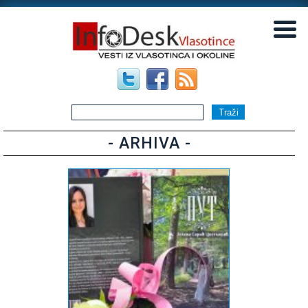
▼
▼
- ARHIVA -