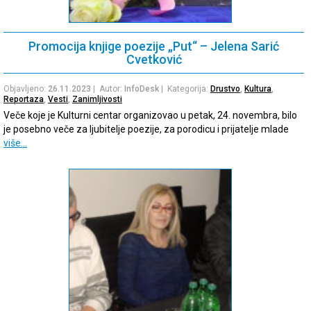
Promocija knjige poezije „Put“ – Jelena Sarić
Cvetković
Objavljeno:
26.11.2023
| Autor:
InfoDesk
| Kategorija:
Drustvo
,
Kultura
,
Reportaza
,
Vesti
,
Zanimljivosti
Veče koje je Kulturni centar organizovao u petak, 24. novembra, bilo
je posebno veče za ljubitelje poezije, za porodicu i prijatelje mlade
više…