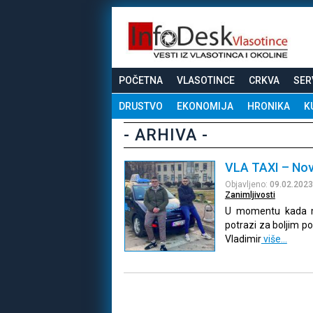
POČETNA
VLASOTINCE
CRKVA
SER
DRUSTVO
EKONOMIJA
HRONIKA
K
- ARHIVA -
VLA TAXI – Nov
Objavljeno:
09.02.2023
Zanimljivosti
U momentu kada ml
potrazi za boljim 
Vladimir
više…