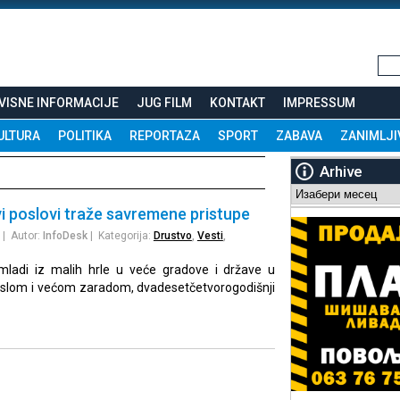
VISNE INFORMACIJE
JUG FILM
KONTAKT
IMPRESSUM
ULTURA
POLITIKA
REPORTAZA
SPORT
ZABAVA
ZANIMLJI
Arhive
Arhive
i poslovi traže savremene pristupe
| Autor:
InfoDesk
| Kategorija:
Drustvo
,
Vesti
,
adi iz malih hrle u veće gradove i države u
poslom i većom zaradom, dvadesetčetvorogodišnji