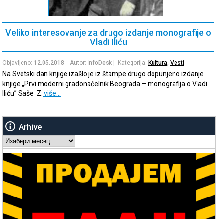
Veliko interesovanje za drugo izdanje monografije o
Vladi Iliću
Objavljeno:
12.05.2018
| Autor:
InfoDesk
| Kategorija:
Kultura
,
Vesti
Na Svetski dan knjige izašlo je iz štampe drugo dopunjeno izdanje
knjige „Prvi moderni gradonačelnik Beograda – monografija o Vladi
Iliću” Saše Z.
više…
Arhive
Arhive