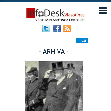
▼
▼
- ARHIVA -