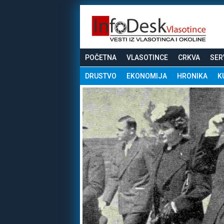
POČETNA
VLASOTINCE
CRKVA
SER
DRUSTVO
EKONOMIJA
HRONIKA
K