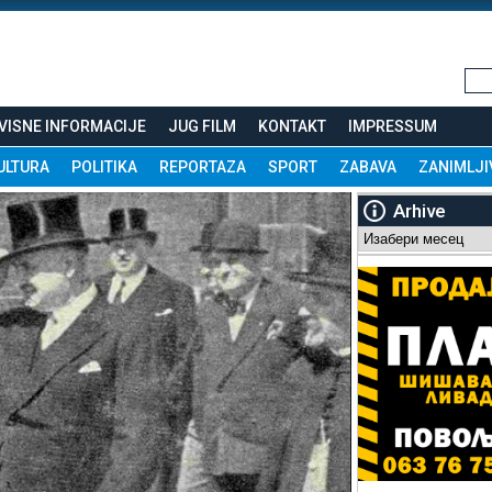
VISNE INFORMACIJE
JUG FILM
KONTAKT
IMPRESSUM
ULTURA
POLITIKA
REPORTAZA
SPORT
ZABAVA
ZANIMLJI
Arhive
Arhive