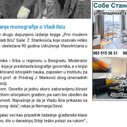
nje monografije o Vladi Iliću
e drugo dopunjeno izdanje knjige „Prvi moderni
i Iliću” Saše Z. Stankovića, koje izazvalo veliko
e obeležava 90 godina Udruženja Vlasotinčana u
jenika i Srba u reginonu u Beogradu. Moderator
 koja je predstavila biografije govornika, a o knjizi
torand istorijskih nauka, zaposlen u Institutu za
t prof. dr Predrag J. Marković zbog iznenadnih
ciji.
om. Osvetlio je jednu skoro zaboravljenu ličnost
ličitom istorijskom građom, pa sam bio ubeđen da
vnosti. Najvažnije je da je Vladu Ilića prikazao sa
 ovog dela“, rekao je Nemanja Dević.
rijalac već kao pripadnik tadašnje građanske klase
no, što u današnjoj Srbiji teško polazi za rukom“ ,