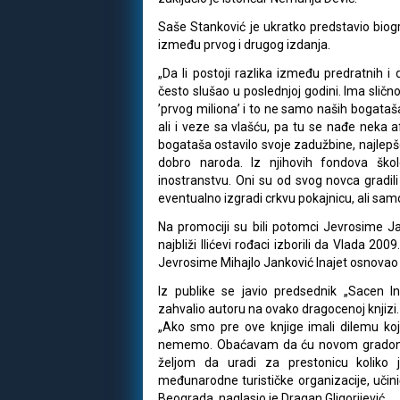
Saše Stanković je ukratko predstavio biogr
između prvog i drugog izdanja.
„Da li postoji razlika između predratnih i 
često slušao u poslednjoj godini. Ima sličnost
’prvog miliona’ i to ne samo naših bogataša
ali i veze sa vlašću, pa tu se nađe neka a
bogataša ostavilo svoje zadužbine, najlepš
dobro naroda. Iz njihovih fondova škol
inostranstvu. Oni su od svog novca gradili 
eventualno izgradi crkvu pokajnicu, ali sam
Na promociji su bili potomci Jevrosime Jan
najbliži Ilićevi rođaci izborili da Vlada 20
Jevrosime Mihajlo Janković Inajet osnovao g
Iz publike se javio predsednik „Sacen Inte
zahvalio autoru na ovako dragocenoj knjizi.
„Ako smo pre ove knjige imali dilemu koj
nememo. Obaćavam da ću novom gradonač
željom da uradi za prestonicu koliko
međunarodne turističke organizacije, učin
Beograda, naglasio je Dragan Gligorijević.