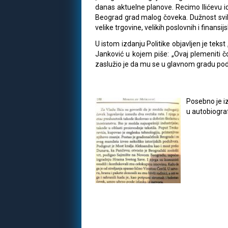
danas aktuelne planove. Recimo Ilićevu id
Beograd grad malog čoveka. Dužnost svih 
velike trgovine, velikih poslovnih i finansij
U istom izdanju Politike objavljen je teks
Janković u kojem piše: „Ovaj plemeniti 
zaslužio je da mu se u glavnom gradu po
Posebno je i
u autobiografi