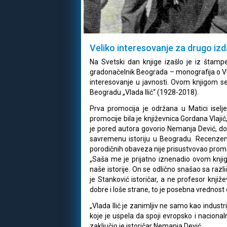
Veliko interesovanje za drugo izda
Na Svetski dan knjige izašlo je iz štamp
gradonačelnik Beograda – monografija o Vlad
interesovanje u javnosti. Ovom knjigom s
Beogradu „Vlada Ilić“ (1928-2018).
Prva promocija je održana u Matici isel
promocije bila je književnica Gordana Vlajić,
je pored autora govorio Nemanja Dević, dok
savremenu istoriju u Beogradu. Recenzen
porodičnih obaveza nije prisustvovao promo
„Saša me je prijatno iznenadio ovom knjig
naše istorije. On se odlično snašao sa raz
je Stanković istoričar, a ne profesor knjiže
dobre i loše strane, to je posebna vrednost
„Vlada Ilić je zanimljiv ne samo kao indust
koje je uspela da spoji evropsko i nacional
zaključio je istoričar Nemanja Dević.