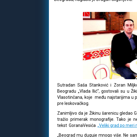
Sutradan Saša Stanković i Zoran Miljk
Beogradu „Vlada Ilić“, gostovali su u Žiki
Vlasotinčana, koje među najstarijima u pr
pre leskovačkog.
Zanimljivo da je Žikinu šarenicu gledao 
tražio primerak monografije. Tako je ne
tekst GoranaVesića
„Veliki grad po meri
„Beograd mu duguje mnogo više. Ne samo