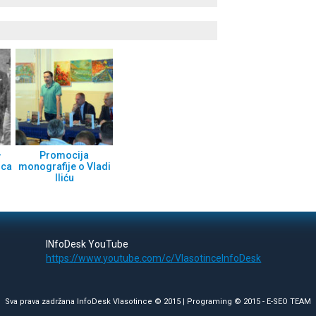
–
Promocija
nca
monografije o Vladi
Iliću
INfoDesk YouTube
https://www.youtube.com/c/VlasotinceInfoDesk
Sva prava zadržana InfoDesk Vlasotince © 2015 | Programing © 2015 -
E-SEO TEAM