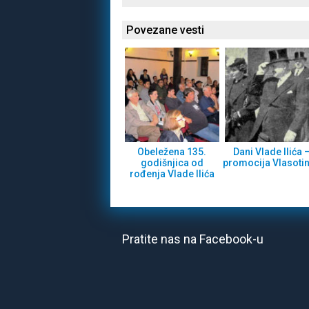
Povezane vesti
Obeležena 135.
Dani Vlade Ilića 
godišnjica od
promocija Vlasoti
rođenja Vlade Ilića
Pratite nas na Facebook-u