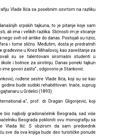
afiju Vlade Ilića sa posebnim osvrtom na razliku
današnjih srpskih tajkuna, to je pitanje koje sam
i, ali ima i velikih razlika. Sličnosti im je sticanje
 nego svih od antike do danas. Postojali su rizici,
fera i tome slično. Međutim, dosta je predratnih
e građevine u Knez Mihailovoj, kao zaveštanje za
ovali su se talentovani siromašni studenti u
škole i bolnice za sirotinju. Danas poneki tajkun
o ime govori zašto“ , odgovorio je Stanković.
ković, rođene sestre Vlade Ilića, koji su se kao
09. godine bude sudski rehabilitovan. Inače, suprug
ajtanaru u Grdelici (1893).
rnational-a“, prof. dr Dragan Gligorijević, koji
e bio najbolji gradonačelnik Beograda, sad više
elniku Beograda pokloniti ovu monografiju sa
 je Vlada Ilić. S obzirom da sam predsednik
iću sve da ova knjiga bude deo turističke ponude