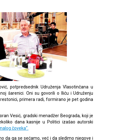
ović, potpredsednik Udruženja Vlasotinčana u
noj šarenici. Oni su govorili o Iliću i Udruženju
estonici, primera radi, formirano je pet godina
Goran Vesić, gradski menadžer Beograda, koji je
koliko dana kasnije u Politici izašao autorski
 malog čoveka“.
 da ga se sećamo, već i da sledimo njegove i