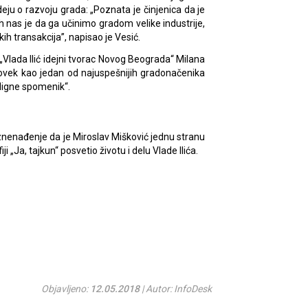
eju o razvoju grada: „Poznata je činjenica da je
nas je da ga učinimo gradom velike industrije,
skih transakcija”, napisao je Vesić.
t „Vlada Ilić idejni tvorac Novog Beograda“ Milana
čovek kao jedan od najuspešnijih gradonačenika
digne spomenik“.
znenađenje da je Miroslav Mišković jednu stranu
ji „Ja, tajkun“ posvetio životu i delu Vlade Ilića.
Objavljeno:
12.05.2018
| Autor: InfoDesk