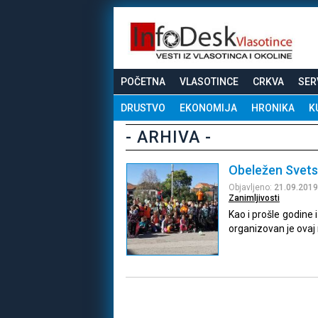
POČETNA
VLASOTINCE
CRKVA
SER
DRUSTVO
EKONOMIJA
HRONIKA
K
- ARHIVA -
Obeležen Svetsk
Objavljeno:
21.09.2019
Zanimljivosti
Kao i prošle godine 
organizovan je ovaj 