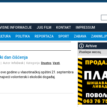
VISNE INFORMACIJE
JUG FILM
KONTAKT
IMPRESSUM
ULTURA
POLITIKA
REPORTAZA
SPORT
ZABAVA
ZANIMLJI
Arhive
Arhive
i dan čišćenja
| Autor:
InfoDesk
| Kategorija:
Drustvo
,
Vesti
,
i ove godine u vlasotinačkoj opštini 21. septembra
najveći volonterski i ekološki događaj.