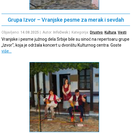
Grupa Izvor – Vranjske pesme za merak i sevdah
Objavljeno:
14.08.2025
| Autor:
InfoDesk
| Kategorija:
Drustvo
,
Kultura
,
Vesti
Vranjske i pesme južnog dela Srbije bile su sinoć na repertoaru grupe
„Izvor“, koja je održala koncert u dvorištu Kulturnog centra. Goste
više…