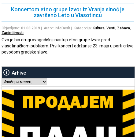
Koncertom etno grupe Izvor iz Vranja sinoć je
završeno Leto u Vlasotincu
Objavljeno:
01.08.2019
| Autor:
InfoDesk
| Kategorija:
Kultura
,
Vesti
,
Zabava
,
Zanimljivosti
Ovo je bio drugi ovogodišnji nastup etno grupe Izvor pred
vlasotinačkom publikom. Prvi koncert održan je 23. maja u porti crkve
povodom gradske slave.
Arhive
Arhive