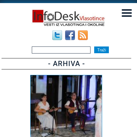
▼
▼
- ARHIVA -