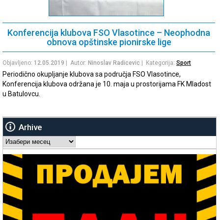
Konferencija klubova FSO Vlasotince – Neophodna
obnova opštinske pionirske lige
Objavljeno:
12.05.2019
| Autor:
Ninoslav Radicevic
| Kategorija:
Sport
Periodično okupljanje klubova sa područja FSO Vlasotince,
Konferencija klubova održana je 10. maja u prostorijama FK Mladost
u Batulovcu.
Arhive
Arhive