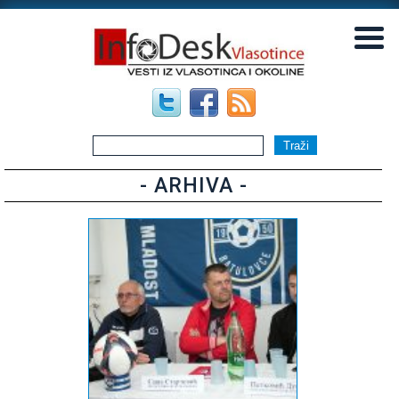
▼
▼
- ARHIVA -