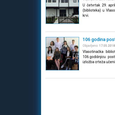
U četvrtak 29. apr
(biblioteka) u Vlas
krvi.
106 godina post
Objavljeno:
17.05.2018
Vlasotinačka bibli
106.godišnjicu pos
izložba crteža uče