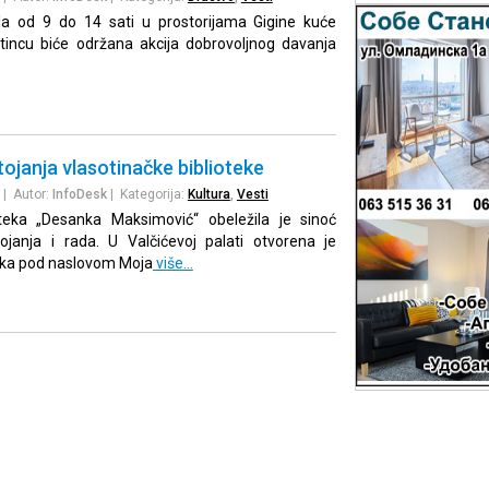
ila od 9 do 14 sati u prostorijama Gigine kuće
otincu biće održana akcija dobrovoljnog davanja
ojanja vlasotinačke biblioteke
| Autor:
InfoDesk
| Kategorija:
Kultura
,
Vesti
oteka „Desanka Maksimović“ obeležila je sinoć
tojanja i rada. U Valčićevoj palati otvorena je
nika pod naslovom Moja
više…