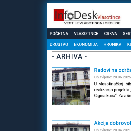
POČETNA
VLASOTINCE
CRKVA
SER
DRUSTVO
EKONOMIJA
HRONIKA
K
- ARHIVA -
Radovi na održa
Objavljeno:
20.06.2025
U vlasotinačkoj bi
realizacija projekta
Gigina kuća“. Završ
Akcija dobrovolj
Objavljeno:
28.04.2021