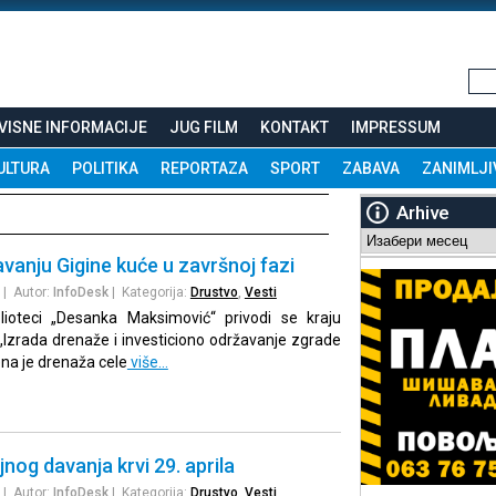
VISNE INFORMACIJE
JUG FILM
KONTAKT
IMPRESSUM
ULTURA
POLITIKA
REPORTAZA
SPORT
ZABAVA
ZANIMLJI
Arhive
Arhive
vanju Gigine kuće u završnoj fazi
| Autor:
InfoDesk
| Kategorija:
Drustvo
,
Vesti
blioteci „Desanka Maksimović“ privodi se kraju
 „Izrada drenaže i investiciono održavanje zgrade
ena je drenaža cele
više…
nog davanja krvi 29. aprila
| Autor:
InfoDesk
| Kategorija:
Drustvo
,
Vesti