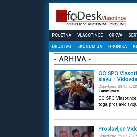
POČETNA
VLASOTINCE
CRKVA
SER
DRUSTVO
EKONOMIJA
HRONIKA
K
- ARHIVA -
OO SPO Vlasoti
slavu – Vidovd
Objavljeno:
28.06.2023
Zanimljivosti
OO SPO Vlasotince j
toga, proslavio svoju
Proslavljen Vi
Objavljeno:
29.06.2017