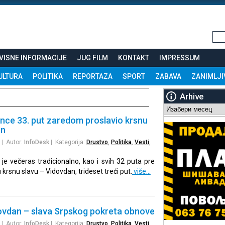
VISNE INFORMACIJE
JUG FILM
KONTAKT
IMPRESSUM
ULTURA
POLITIKA
REPORTAZA
SPORT
ZABAVA
ZANIMLJI
Arhive
Arhive
nce 33. put zaredom proslavio krsnu
an
| Autor:
InfoDesk
| Kategorija:
Drustvo
,
Politika
,
Vesti
,
e večeras tradicionalno, kao i svih 32 puta pre
 krsnu slavu – Vidovdan, trideset treći put.
više…
dovdan – slava Srpskog pokreta obnove
| Autor:
InfoDesk
| Kategorija:
Drustvo
,
Politika
,
Vesti