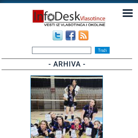
▼
▼
- ARHIVA -