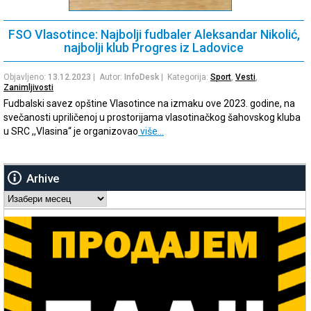
FSO Vlasotince: Najbolji fudbaler Aleksandar Nikolić,
najbolji klub Progres iz Ladovice
Objavljeno:
13.12.2023
| Autor:
InfoDesk
| Kategorija:
Sport
,
Vesti
,
Zanimljivosti
Fudbalski savez opštine Vlasotince na izmaku ove 2023. godine, na
svečanosti upriličenoj u prostorijama vlasotinačkog šahovskog kluba
u SRC ,,Vlasina“ je organizovao
više…
Arhive
Arhive