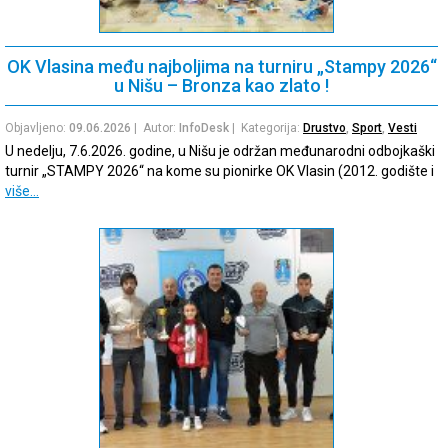
OK Vlasina među najboljima na turniru „Stampy 2026“
u Nišu – Bronza kao zlato !
Objavljeno:
09.06.2026
| Autor:
InfoDesk
| Kategorija:
Drustvo
,
Sport
,
Vesti
U nedelju, 7.6.2026. godine, u Nišu je održan međunarodni odbojkaški
turnir „STAMPY 2026“ na kome su pionirke OK Vlasin (2012. godište i
više…