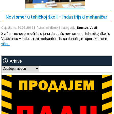
Novi smer u tehičkoj školi – Industrijski mehaničar
Objavljeno:
30.05.2016
| Autor:
InfoDesk
| Kategorija:
Drustvo
,
Vesti
Svršeni osnovci moći će u junu da upišu novi smer u Tehničkoj školi u
Vlasotincu – industrijski mehaničar. To su današnjim sporazumom
više…
Arhive
Arhive