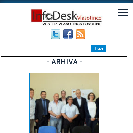
▼
▼
- ARHIVA -