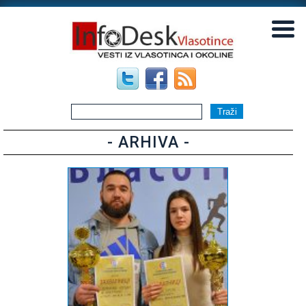
▼
▼
- ARHIVA -