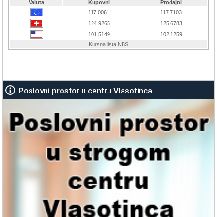
Poslovni prostor u centru Vlasotinca