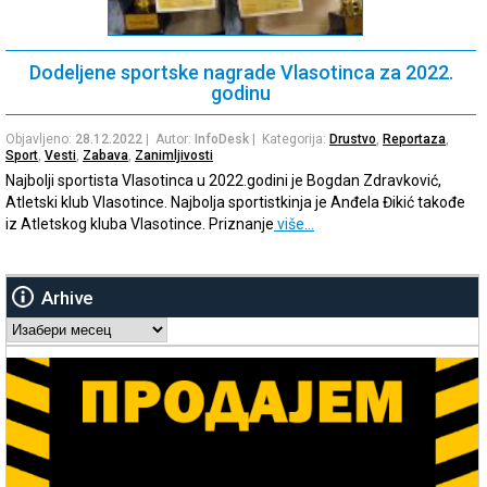
Dodeljene sportske nagrade Vlasotinca za 2022.
godinu
Objavljeno:
28.12.2022
| Autor:
InfoDesk
| Kategorija:
Drustvo
,
Reportaza
,
Sport
,
Vesti
,
Zabava
,
Zanimljivosti
Najbolji sportista Vlasotinca u 2022.godini je Bogdan Zdravković,
Atletski klub Vlasotince. Najbolja sportistkinja je Anđela Đikić takođe
iz Atletskog kluba Vlasotince. Priznanje
više…
Arhive
Arhive