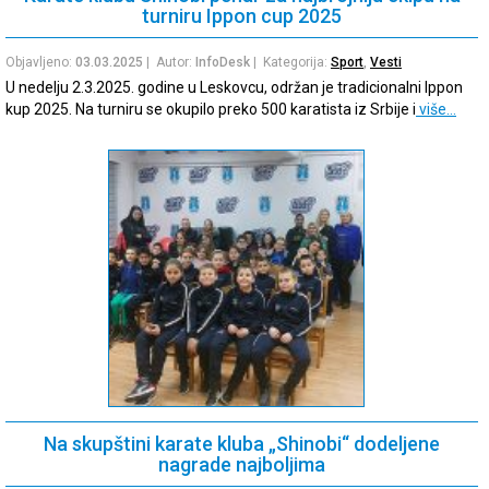
turniru Ippon cup 2025
Objavljeno:
03.03.2025
| Autor:
InfoDesk
| Kategorija:
Sport
,
Vesti
U nedelju 2.3.2025. godine u Leskovcu, održan je tradicionalni Ippon
kup 2025. Na turniru se okupilo preko 500 karatista iz Srbije i
više…
Na skupštini karate kluba „Shinobi“ dodeljene
nagrade najboljima