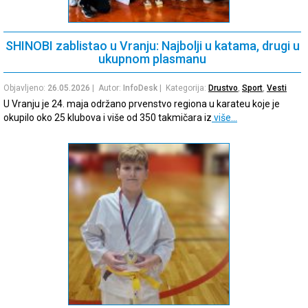
SHINOBI zablistao u Vranju: Najbolji u katama, drugi u
ukupnom plasmanu
Objavljeno:
26.05.2026
| Autor:
InfoDesk
| Kategorija:
Drustvo
,
Sport
,
Vesti
U Vranju je 24. maja održano prvenstvo regiona u karateu koje je
okupilo oko 25 klubova i više od 350 takmičara iz
više…