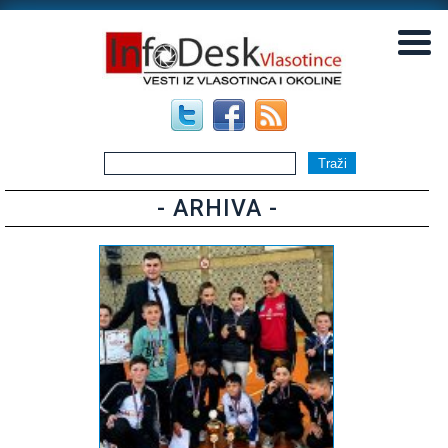
▼
▼
- ARHIVA -