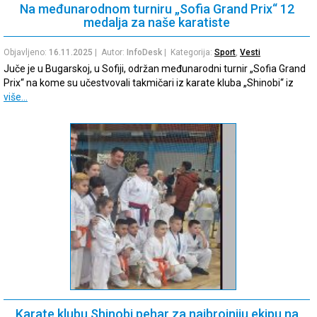
Na međunarodnom turniru „Sofia Grand Prix“ 12
medalja za naše karatiste
Objavljeno:
16.11.2025
| Autor:
InfoDesk
| Kategorija:
Sport
,
Vesti
Juče je u Bugarskoj, u Sofiji, održan međunarodni turnir „Sofia Grand
Prix“ na kome su učestvovali takmičari iz karate kluba „Shinobi“ iz
više…
Karate klubu Shinobi pehar za najbrojniju ekipu na