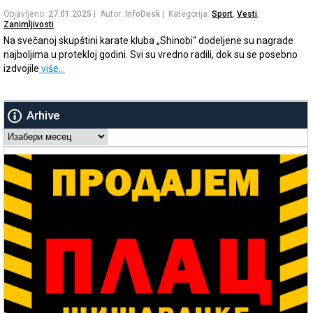
Objavljeno:
27.01.2025
| Autor:
InfoDesk
| Kategorija:
Sport
,
Vesti
,
Zanimljivosti
Na svečanoj skupštini karate kluba „Shinobi“ dodeljene su nagrade
najboljima u protekloj godini. Svi su vredno radili, dok su se posebno
izdvojile
više…
Arhive
Arhive