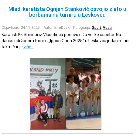
Mladi karatista Ognjen Stanković osvojio zlato u
borbama na turniru u Leskovcu
Objavljeno:
24.11.2025
| Autor:
InfoDesk
| Kategorija:
Sport
,
Vesti
Karatisti Kk Shinobi iz Vlasotinca ponovo nižu velike uspehe. Na
danas održanom turniru „Ippon Open 2025“ u Leskovcu jedan mladi
takmičar je
više…