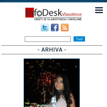
▼
▼
- ARHIVA -