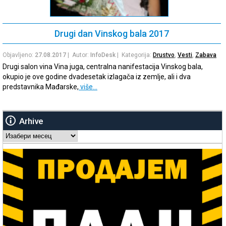
Drugi dan Vinskog bala 2017
Objavljeno:
27.08.2017
| Autor:
InfoDesk
| Kategorija:
Drustvo
,
Vesti
,
Zabava
Drugi salon vina Vina juga, centralna nanifestacija Vinskog bala,
okupio je ove godine dvadesetak izlagača iz zemlje, ali i dva
predstavnika Mađarske,
više…
Arhive
Arhive