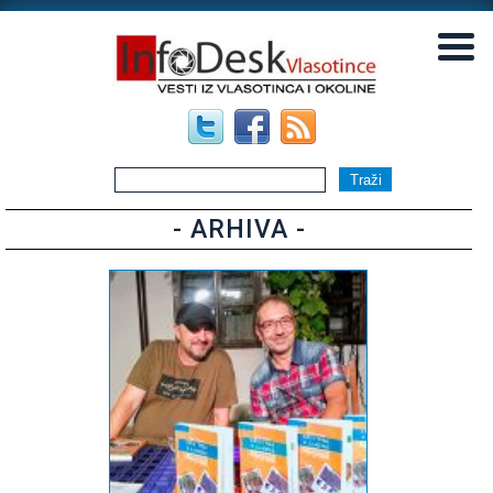
▼
▼
- ARHIVA -