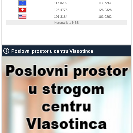
Poslovni prostor u centru Vlasotinca