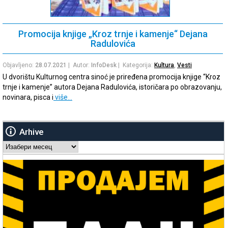
Promocija knjige „Kroz trnje i kamenje“ Dejana
Radulovića
Objavljeno:
28.07.2021
| Autor:
InfoDesk
| Kategorija:
Kultura
,
Vesti
U dvorištu Kulturnog centra sinoć je priređena promocija knjige “Kroz
trnje i kamenje” autora Dejana Radulovića, istoričara po obrazovanju,
novinara, pisca i
više…
Arhive
Arhive